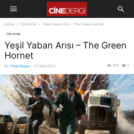
Home
Film Kritik
Yeşil Yaban Arısı – The Green Hornet
Film Kritik
Yeşil Yaban Arısı – The Green
Hornet
875
0
By
Fırat Sayıcı
-
27 Mart 2011