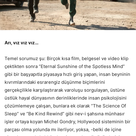
Arı, vız vız vız…
Temel sorumuz şu: Birçok kısa film, belgesel ve video klip
çektikten sonra “Eternal Sunshine of the Spotless Mind”
gibi bir başyapıtla piyasaya hızlı giriş yapan, insan beyninin
kıvrımlarındaki esrarengiz düşünme biçimlerini
gerçekçilikle karşılaştırarak varoluşu sorgulayan, üstüne
üstlük hayal dünyasının derinliklerinde insan psikolojisini
çözümlemeye çalışan, bunlara ek olarak “The Science Of
Sleep” ve “Be Kind Rewind” gibi nev-i şahsına münhasır
işler ortaya koyan Michel Gondry, Hollywood sisteminin bir
parçası olma yolunda mı ilerliyor, yoksa, -belki de içine