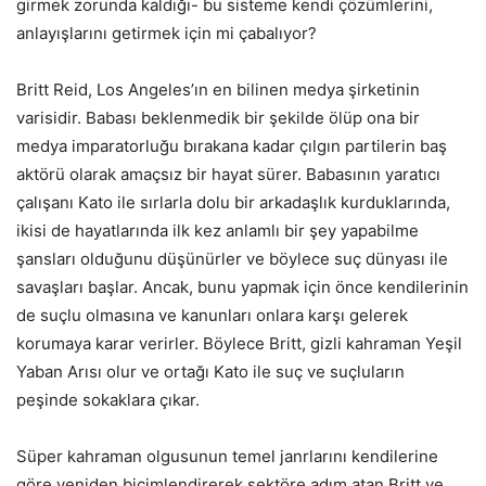
girmek zorunda kaldığı- bu sisteme kendi çözümlerini,
anlayışlarını getirmek için mi çabalıyor?
Britt Reid, Los Angeles’ın en bilinen medya şirketinin
varisidir. Babası beklenmedik bir şekilde ölüp ona bir
medya imparatorluğu bırakana kadar çılgın partilerin baş
aktörü olarak amaçsız bir hayat sürer. Babasının yaratıcı
çalışanı Kato ile sırlarla dolu bir arkadaşlık kurduklarında,
ikisi de hayatlarında ilk kez anlamlı bir şey yapabilme
şansları olduğunu düşünürler ve böylece suç dünyası ile
savaşları başlar. Ancak, bunu yapmak için önce kendilerinin
de suçlu olmasına ve kanunları onlara karşı gelerek
korumaya karar verirler. Böylece Britt, gizli kahraman Yeşil
Yaban Arısı olur ve ortağı Kato ile suç ve suçluların
peşinde sokaklara çıkar.
Süper kahraman olgusunun temel janrlarını kendilerine
göre yeniden biçimlendirerek sektöre adım atan Britt ve