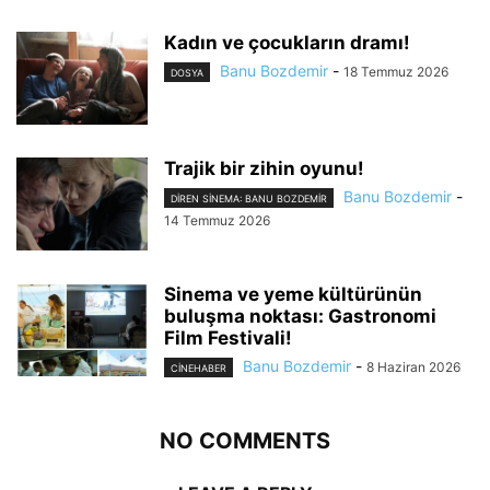
Kadın ve çocukların dramı!
Banu Bozdemir
-
18 Temmuz 2026
DOSYA
Trajik bir zihin oyunu!
Banu Bozdemir
-
DIREN SINEMA: BANU BOZDEMIR
14 Temmuz 2026
Sinema ve yeme kültürünün
buluşma noktası: Gastronomi
Film Festivali!
Banu Bozdemir
-
8 Haziran 2026
CINEHABER
NO COMMENTS