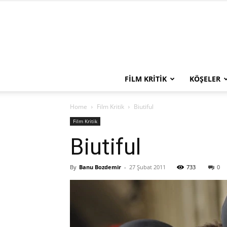
FILM KRITIK
KÖŞELER
Home
Film Kritik
Biutiful
Film Kritik
Biutiful
By
Banu Bozdemir
-
27 Şubat 2011
733
0