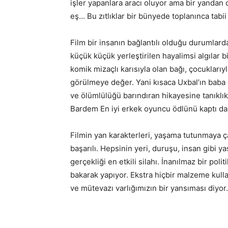
işler yapanlara aracı oluyor ama bir yandan 
eş… Bu zıtlıklar bir bünyede toplanınca tabii 
Film bir insanın bağlantılı olduğu durumlardan 
küçük küçük yerleştirilen hayalimsi algılar 
komik mizaçlı karısıyla olan bağı, çocukları
görülmeye değer. Yani kısaca Uxbal’ın baba o
ve ölümlülüğü barındıran hikayesine tanıklı
Bardem En iyi erkek oyuncu ödlünü kaptı da
Filmin yan karakterleri, yaşama tutunmaya ça
başarılı. Hepsinin yeri, duruşu, insan gibi y
gerçekliği en etkili silahı. İnanılmaz bir pol
bakarak yapıyor. Ekstra hiçbir malzeme kull
ve mütevazı varlığımızın bir yansıması diyo