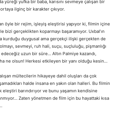
da yüreği yufka bir baba, karısını sevmeye çalışan bir
ortaya ilginç bir karakter çıkıyor.
öyle bir rejim, işleyiş eleştirisi yapıyor ki, filmin içine
bile bizi gerçeklikten koparmayı başaramıyor. Uxbal’ın
yla kurduğu duygusal ama gerçekçi ilişki gerçekten de
lmayı, sevmeyi, ruh hali, suçu, suçluluğu, pişmanlığı
k edeceğiz uzun bir süre… Altın Palmiye kazandı,
ha ne olsun! Herkesi etkileyen bir yanı olduğu kesin…
lışan mültecilerin hikayeye dahil oluşları da çok
aşamadıkları halde insana en yakın olan halleri. Bu filmin
itik eleştiri barındırıyor ve bunu yaşamın kendisine
anmıyor… Zaten yönetmen de film için bu hayattaki kısa
r…