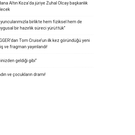
ana Altın Koza’da jüriye Zuhal Olcay başkanlık
decek
yuncularımızla birlikte hem fiziksel hem de
ygusal bir hazırlık süreci yürüttük”
GGER’dan Tom Cruise’un ilk kez göründüğü yeni
iş ve fragman yayınlandı!
çinizden geldiği gibi”
dın ve çocukların dramı!