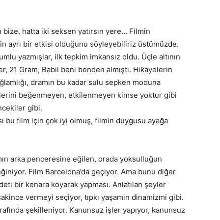
 bize, hatta iki seksen yatırsın yere… Filmin
in ayrı bir etkisi olduğunu söyleyebiliriz üstümüzde.
umlu yazmışlar, ilk tepkim imkansız oldu. Üçle altının
r, 21 Gram, Babil beni benden almıştı. Hikayelerin
ağlamlığı, dramın bu kadar sulu sepken moduna
lmlerini beğenmeyen, etkilenmeyen kimse yoktur gibi
cekiler gibi.
 bu film için çok iyi olmuş, filmin duygusu ayağa
ın arka penceresine eğilen, orada yoksulluğun
ğiniyor. Film Barcelona’da geçiyor. Ama bunu diğer
ddeti bir kenara koyarak yapması. Anlatılan şeyler
kince vermeyi seçiyor, tıpkı yaşamın dinamizmi gibi.
rafında şekilleniyor. Kanunsuz işler yapıyor, kanunsuz