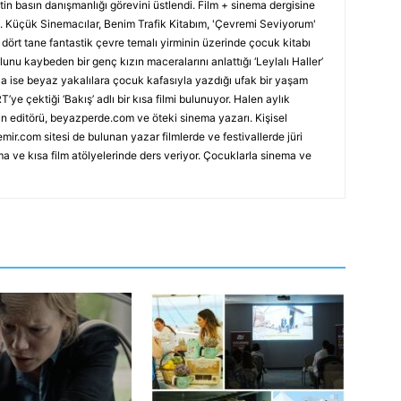
in basın danışmanlığı görevini üstlendi. Film + sinema dergisine
tı. Küçük Sinemacılar, Benim Trafik Kitabım, 'Çevremi Seviyorum'
’, dört tane fantastik çevre temalı yirminin üzerinde çocuk kitabı
nu kaybeden bir genç kızın maceralarını anlattığı ‘Leylalı Haller’
nca ise beyaz yakalılara çocuk kafasıyla yazdığı ufak bir yaşam
T’ye çektiği ‘Bakış’ adlı bir kısa filmi bulunuyor. Halen aylık
n editörü, beyazperde.com ve öteki sinema yazarı. Kişisel
mir.com sitesi de bulunan yazar filmlerde ve festivallerde jüri
ma ve kısa film atölyelerinde ders veriyor. Çocuklarla sinema ve