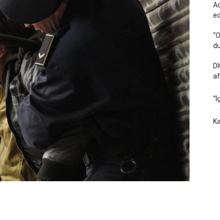
Ad
e
“O
du
DI
af
“İ
Ka