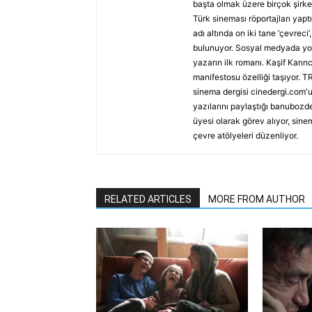
başta olmak üzere birçok şirket
Türk sineması röportajları yap
adı altında on iki tane ‘çevreci
bulunuyor. Sosyal medyada yolu
yazarın ilk romanı. Kaşif Karı
manifestosu özelliği taşıyor. TR
sinema dergisi cinedergi.com'u
yazılarını paylaştığı banubozde
üyesi olarak görev alıyor, sine
çevre atölyeleri düzenliyor.
RELATED ARTICLES
MORE FROM AUTHOR