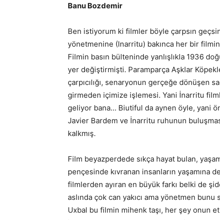
Banu Bozdemir
Ben istiyorum ki filmler böyle çarpsın geçsin
yönetmenine (Inarritu) bakınca her bir filmin
Filmin basın bülteninde yanlışlıkla 1936 doğ
yer değiştirmişti. Paramparça Aşklar Köpekle
çarpıcılığı, senaryonun gerçeğe dönüşen s
girmeden içimize işlemesi. Yani İnarritu fi
geliyor bana… Biutiful da aynen öyle, yani ön
Javier Bardem ve İnarritu ruhunun buluşması
kalkmış.
Film beyazperdede sıkça hayat bulan, yaşam
pençesinde kıvranan insanların yaşamına de
filmlerden ayıran en büyük farkı belki de şi
aslında çok can yakıcı ama yönetmen bunu sa
Uxbal bu filmin mihenk taşı, her şey onun et