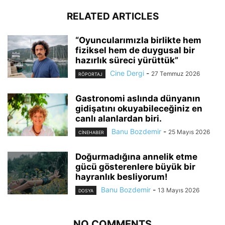
RELATED ARTICLES
“Oyuncularımızla birlikte hem
fiziksel hem de duygusal bir
hazırlık süreci yürüttük”
Cine Dergi
-
27 Temmuz 2026
RÖPORTAJ
Gastronomi aslında dünyanın
gidişatını okuyabileceğiniz en
canlı alanlardan biri.
Banu Bozdemir
-
25 Mayıs 2026
CINEHABER
Doğurmadığına annelik etme
gücü gösterenlere büyük bir
hayranlık besliyorum!
Banu Bozdemir
-
13 Mayıs 2026
DOSYA
NO COMMENTS