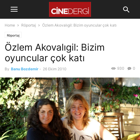
Home
Röportaj
Özlem Akovalıgil: Bizim oyuncular çok katı
Röportaj
Özlem Akovalıgil: Bizim
oyuncular çok katı
930
0
By
Banu Bozdemir
-
26 Ekim 2010