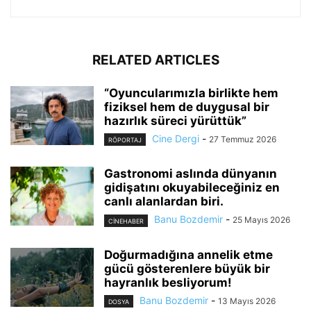
RELATED ARTICLES
“Oyuncularımızla birlikte hem
fiziksel hem de duygusal bir
hazırlık süreci yürüttük”
Cine Dergi
-
27 Temmuz 2026
RÖPORTAJ
Gastronomi aslında dünyanın
gidişatını okuyabileceğiniz en
canlı alanlardan biri.
Banu Bozdemir
-
25 Mayıs 2026
CINEHABER
Doğurmadığına annelik etme
gücü gösterenlere büyük bir
hayranlık besliyorum!
Banu Bozdemir
-
13 Mayıs 2026
DOSYA