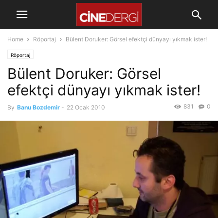
Home
Röportaj
Bülent Doruker: Görsel efektçi dünyayı yıkmak ister!
Röportaj
Bülent Doruker: Görsel
efektçi dünyayı yıkmak ister!
831
0
By
Banu Bozdemir
-
22 Ocak 2010