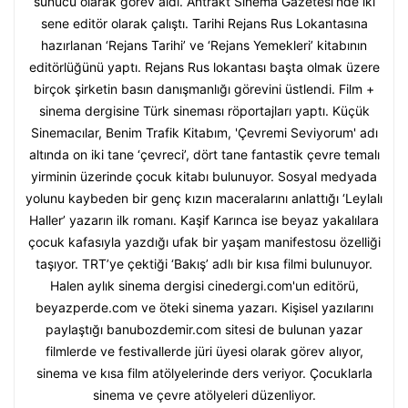
sunucu olarak görev aldı. Antrakt Sinema Gazetesi’nde iki
sene editör olarak çalıştı. Tarihi Rejans Rus Lokantasına
hazırlanan ‘Rejans Tarihi’ ve ‘Rejans Yemekleri’ kitabının
editörlüğünü yaptı. Rejans Rus lokantası başta olmak üzere
birçok şirketin basın danışmanlığı görevini üstlendi. Film +
sinema dergisine Türk sineması röportajları yaptı. Küçük
Sinemacılar, Benim Trafik Kitabım, 'Çevremi Seviyorum' adı
altında on iki tane ‘çevreci’, dört tane fantastik çevre temalı
yirminin üzerinde çocuk kitabı bulunuyor. Sosyal medyada
yolunu kaybeden bir genç kızın maceralarını anlattığı ‘Leylalı
Haller’ yazarın ilk romanı. Kaşif Karınca ise beyaz yakalılara
çocuk kafasıyla yazdığı ufak bir yaşam manifestosu özelliği
taşıyor. TRT’ye çektiği ‘Bakış’ adlı bir kısa filmi bulunuyor.
Halen aylık sinema dergisi cinedergi.com'un editörü,
beyazperde.com ve öteki sinema yazarı. Kişisel yazılarını
paylaştığı banubozdemir.com sitesi de bulunan yazar
filmlerde ve festivallerde jüri üyesi olarak görev alıyor,
sinema ve kısa film atölyelerinde ders veriyor. Çocuklarla
sinema ve çevre atölyeleri düzenliyor.