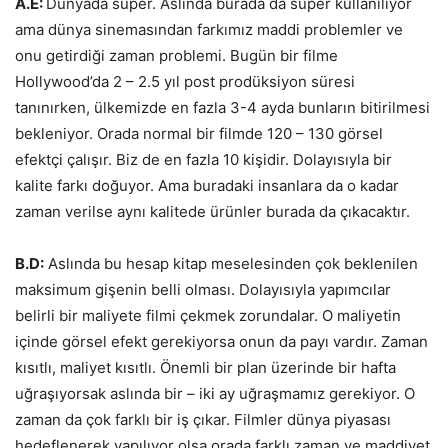
A.E:
Dünyada süper. Aslında burada da süper kullanılıyor
ama dünya sinemasından farkımız maddi problemler ve
onu getirdiği zaman problemi. Bugün bir filme
Hollywood’da 2 – 2.5 yıl post prodüksiyon süresi
tanınırken, ülkemizde en fazla 3-4 ayda bunların bitirilmesi
bekleniyor. Orada normal bir filmde 120 – 130 görsel
efektçi çalışır. Biz de en fazla 10 kişidir. Dolayısıyla bir
kalite farkı doğuyor. Ama buradaki insanlara da o kadar
zaman verilse aynı kalitede ürünler burada da çıkacaktır.
B.D:
Aslında bu hesap kitap meselesinden çok beklenilen
maksimum gişenin belli olması. Dolayısıyla yapımcılar
belirli bir maliyete filmi çekmek zorundalar. O maliyetin
içinde görsel efekt gerekiyorsa onun da payı vardır. Zaman
kısıtlı, maliyet kısıtlı. Önemli bir plan üzerinde bir hafta
uğraşıyorsak aslında bir – iki ay uğraşmamız gerekiyor. O
zaman da çok farklı bir iş çıkar. Filmler dünya piyasası
hedeflenerek yapılıyor olsa orada farklı zaman ve maddiyet