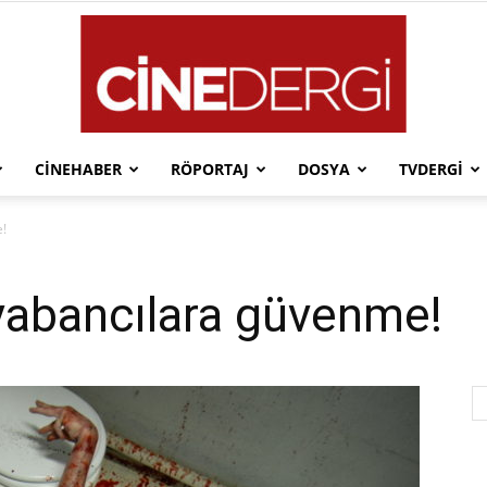
CINEHABER
RÖPORTAJ
DOSYA
TVDERGI
Cinedergi
e!
yabancılara güvenme!