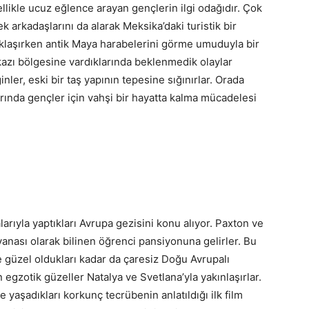
ellikle ucuz eğlence arayan gençlerin ilgi odağıdır. Çok
k arkadaşlarını da alarak Meksika’daki turistik bir
yaklaşırken antik Maya harabelerini görme umuduyla bir
kazı bölgesine vardıklarında beklenmedik olaylar
er, eski bir taş yapının tepesine sığınırlar. Orada
rında gençler için vahşi bir hayatta kalma mücadelesi
larıyla yaptıkları Avrupa gezisini konu alıyor. Paxton ve
vanası olarak bilinen öğrenci pansiyonuna gelirler. Bu
e güzel oldukları kadar da çaresiz Doğu Avrupalı
 egzotik güzeller Natalya ve Svetlana’yla yakınlaşırlar.
 yaşadıkları korkunç tecrübenin anlatıldığı ilk film