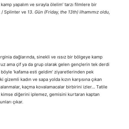
 kamp yapalım ve sırayla ölelim’ tarzı filmlere bir
 / Splinter ve
13. Gün (Friday, the 13th) ilhamımız oldu,
irginia dağlarında, sinekli ve ıssız bir bölgeye kamp
yoruz ama çif ya da grup olarak gelen gençlerin tek derdi
böyle ‘kafama esti geldim’ ziyaretlerinden pek
i gizemli kadın ve sapa yolda kızın karşısına çıkan
ralanmalar, kaçma kovalamacalar birbirini izler… Tatile
ra kimse diğerini iplemez, gemisini kurtaran kaptan
unları çıkar.