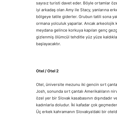
sayısız turisti davet eder. Böyle ortamlar öz
iyi arkadaş olan Amy ile Stacy, yanlarına erke
bölgeye tatile giderler. Grubun tatili sona 
ormana yolculuk yaparlar. Ancak arkeolojik 
meydana gelince korkuya kapılan genç gezginl
gizlenmiş ölümcül tehditle yüz yüze kaldıkla
başlayacaktır.
Otel / Otel 2
Otel, üniversite mezunu iki gencin sırt çanta
Josh, sonunda sırt çantalı Amerikalıların nir
özel yer bir Slovak kasabasının dışındadır v
kadınlarla doludur. İki kafadar çok geçmeden
Üç erkek kahramanın Slovakya’daki bir otelde