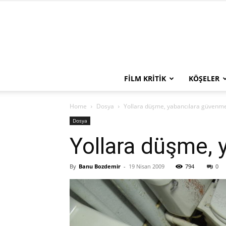
FILM KRITIK
KÖŞELER
Home
Dosya
Yollara düşme, yabancılara güvenm
Dosya
Yollara düşme, 
By
Banu Bozdemir
-
19 Nisan 2009
794
0