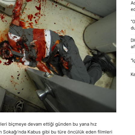
Ad
e
“O
du
DI
af
“İ
Ka
çleri biçmeye devam ettiği günden bu yana hız
 Sokağı’nda Kabus gibi bu türe öncülük eden filmleri