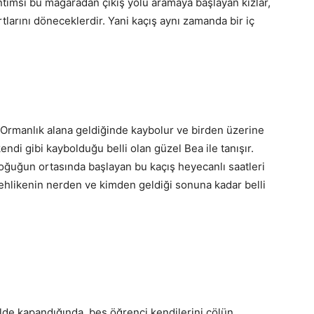
entimsi bu mağaradan çıkış yolu aramaya başlayan kızlar,
ırtlarını döneceklerdir. Yani kaçış aynı zamanda bir iç
 Ormanlık alana geldiğinde kaybolur ve birden üzerine
endi gibi kaybolduğu belli olan güzel Bea ile tanışır.
ğuğun ortasında başlayan bu kaçış heyecanlı saatleri
Tehlikenin nerden ve kimden geldiği sonuna kadar belli
ilde kapandığında, beş öğrenci kendilerini çölün