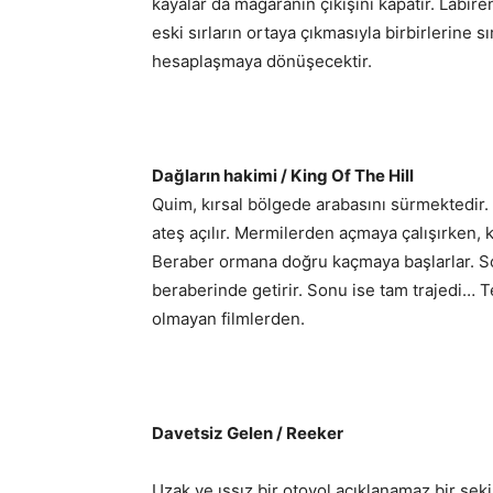
kayalar da mağaranın çıkışını kapatır. Labir
eski sırların ortaya çıkmasıyla birbirlerine s
hesaplaşmaya dönüşecektir.
Dağların hakimi / King Of The Hill
Quim, kırsal bölgede arabasını sürmektedir.
ateş açılır. Mermilerden açmaya çalışırken, k
Beraber ormana doğru kaçmaya başlarlar. So
beraberinde getirir. Sonu ise tam trajedi… 
olmayan filmlerden.
Davetsiz Gelen / Reeker
Uzak ve ıssız bir otoyol açıklanamaz bir şek