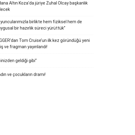
ana Altın Koza’da jüriye Zuhal Olcay başkanlık
decek
yuncularımızla birlikte hem fiziksel hem de
ygusal bir hazırlık süreci yürüttük”
GGER’dan Tom Cruise’un ilk kez göründüğü yeni
iş ve fragman yayınlandı!
çinizden geldiği gibi”
dın ve çocukların dramı!