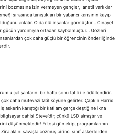
rini bozmasına izin vermeyen gençler, lanetli varlıklar
meği sırasında tanıştıkları bir yabancı karısının kayıp
lduğunu anlatır. O da ölü insanlar görmüştür… Cinayet
 bir gücün yardımıyla ortadan kaybolmuştur… Gözleri
nsanlardan çok daha güçlü bir öğrencinin önderliğinde
rdir.
mlu çalışanlarını bir hafta sonu tatili ile ödüllendirir.
 çok daha mütevazi tatil köyüne gelirler. Çapkın Harris,
ş askerin karıştığı bir katliam gerçekleştiğine ikna
bilgisayar dahisi Steve’dir; çünkü LSD almıştır ve
lerini düşünmektedir! Ertesi gün ekip, programlarının
. Zira aklını savaşla bozmuş birinci sınıf askerlerden