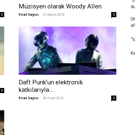
“O
Müzisyen olarak Woody Allen
du
Fırat Sayıcı
-
25 Mayıs 2010
0
0
DI
af
“İ
Ka
Daft Punk’un elektronik
katkılarıyla…
0
Fırat Sayıcı
-
30 Ocak 2012
0