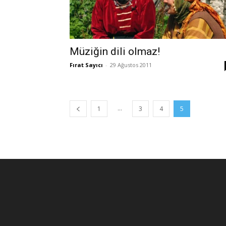
Müziğin dili olmaz!
Fırat Sayıcı
-
29 Ağustos 2011
...
1
3
4
5