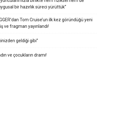
yuncularımızla birlikte hem fiziksel hem de
ygusal bir hazırlık süreci yürüttük”
GGER’dan Tom Cruise’un ilk kez göründüğü yeni
iş ve fragman yayınlandı!
çinizden geldiği gibi”
dın ve çocukların dramı!