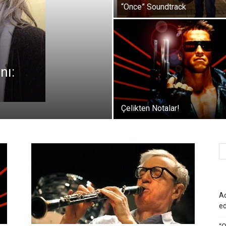
“Once” Soundtrack
nı:
Çelikten Notalar!
Ad
e