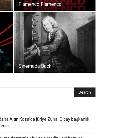
Flamenco Flamenco
Sinemada Bach!
ana Altın Koza’da jüriye Zuhal Olcay başkanlık
decek