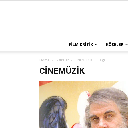
FILM KRITIK
KÖŞELER
Home
Ekstralar
CİNEMÜZİK
Page 5
CİNEMÜZİK