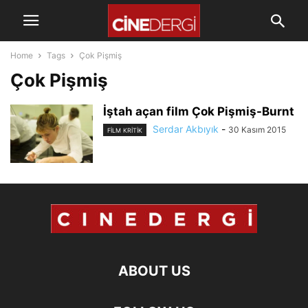
Home
Tags
Çok Pişmiş
Çok Pişmiş
İştah açan film Çok Pişmiş-Burnt
Serdar Akbıyık
-
30 Kasım 2015
FILM KRITIK
ABOUT US