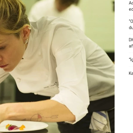
Ad
e
“O
du
DI
af
“İ
Ka