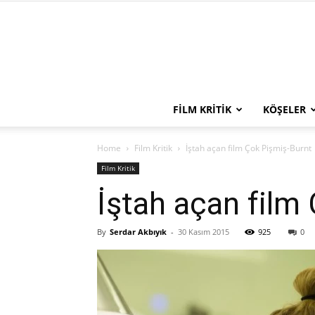
FILM KRITIK
KÖŞELER
Home
Film Kritik
İştah açan film Çok Pişmiş-Burnt
Film Kritik
İştah açan film
By
Serdar Akbıyık
-
30 Kasım 2015
925
0