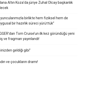
ana Altın Koza’da jüriye Zuhal Olcay başkanlık
decek
yuncularımızla birlikte hem fiziksel hem de
ygusal bir hazırlık süreci yürüttük”
GGER’dan Tom Cruise’un ilk kez göründüğü yeni
iş ve fragman yayınlandı!
çinizden geldiği gibi”
dın ve çocukların dramı!