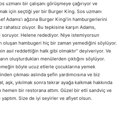
sos uzmanı bir çalışanı görüşmeye çağırıyor ve
şmak için seçtiği yer bir Burger King. Sos uzmanı
ef Adams’ı ağzına Burger Kingi’in hamburgerlerini
z rahatsız oluyor. Bu tepkisine karşın Adams,
i soruyor. Helene redediyor. Niye istemiyorsun
ten oluşan hambugeri hiç bir zaman yemediğini söylüyor.
n asıl reddettiğin halk gibi olmaktır” deyiveriyor. Ve
arın oluşturdukları menülerden çıktığını söylüyor.
yemeğin böyle ucuz etlerle çocuklarına yemek
rinden çıkması aslında şefin yardımcısına ve biz
yat, aşk, yıkılmak sonra tekrar ayağa kalkmak hakkında
ğı hemen bir restorana attım. Güzel bir etli sandviç ve
yaptım. Size de iyi seyirler ve afiyet olsun.