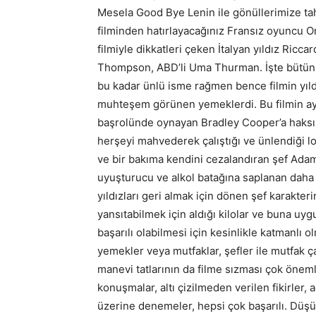
Mesela Good Bye Lenin ile gönüllerimize ta
filminden hatırlayacağınız Fransız oyuncu O
filmiyle dikkatleri çeken İtalyan yıldız Ricca
Thompson, ABD’li Uma Thurman. İşte bütün bu
bu kadar ünlü isme rağmen bence filmin yıldı
muhteşem görünen yemeklerdi. Bu filmin ayrıc
başrolünde oynayan Bradley Cooper’a haksız
herşeyi mahvederek çalıştığı ve ünlendiği 
ve bir bakıma kendini cezalandıran şef Adam
uyuşturucu ve alkol batağına saplanan daha 
yıldızları geri almak için dönen şef karakte
yansıtabilmek için aldığı kilolar ve buna uygun
başarılı olabilmesi için kesinlikle katmanlı
yemekler veya mutfaklar, şefler ile mutfak ça
manevi tatlarının da filme sızması çok önem
konuşmalar, altı çizilmeden verilen fikirler,
üzerine denemeler, hepsi çok başarılı. Düşü