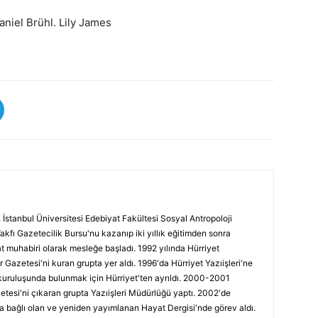
aniel Brühl. Lily James
 İstanbul Üniversitesi Edebiyat Fakültesi Sosyal Antropoloji
Vakfı Gazetecilik Bursu'nu kazanıp iki yıllık eğitimden sonra
at muhabiri olarak mesleğe başladı. 1992 yılında Hürriyet
r Gazetesi'ni kuran grupta yer aldı. 1996'da Hürriyet Yazıişleri'ne
kuruluşunda bulunmak için Hürriyet'ten ayrıldı. 2000-2001
etesi'ni çıkaran grupta Yazıişleri Müdürlüğü yaptı. 2002'de
a bağlı olan ve yeniden yayımlanan Hayat Dergisi'nde görev aldı.