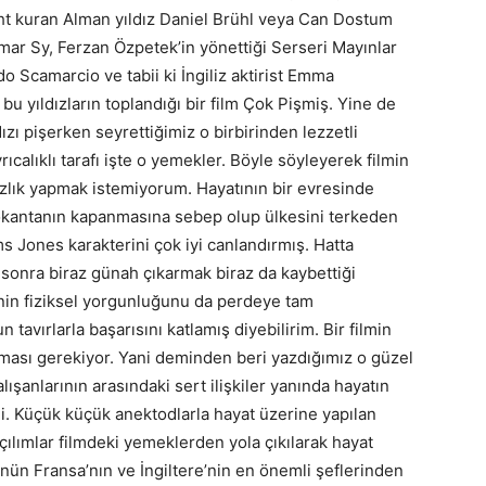
ht kuran Alman yıldız Daniel Brühl veya Can Dostum
mar Sy, Ferzan Özpetek’in yönettiği Serseri Mayınlar
rdo Scamarcio ve tabii ki İngiliz aktirist Emma
 yıldızların toplandığı bir film Çok Pişmiş. Yine de
zı pişerken seyrettiğimiz o birbirinden lezzetli
alıklı tarafı işte o yemekler. Böyle söyleyerek filmin
lık yapmak istemiyorum. Hayatının bir evresinde
lokantanın kapanmasına sebep olup ülkesini terkeden
s Jones karakterini çok iyi canlandırmış. Hatta
sonra biraz günah çıkarmak biraz da kaybettiği
rinin fiziksel yorgunluğunu da perdeye tam
 tavırlarla başarısını katlamış diyebilirim. Bir filmin
 olması gerekiyor. Yani deminden beri yazdığımız o güzel
lışanlarının arasındaki sert ilişkiler yanında hayatın
li. Küçük küçük anektodlarla hayat üzerine yapılan
 açılımlar filmdeki yemeklerden yola çıkılarak hayat
nün Fransa’nın ve İngiltere’nin en önemli şeflerinden