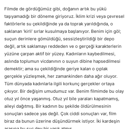
Filmde de gördüğümüz gibi, doğanın artık bu yükü
taşıyamadığı bir döneme giriyoruz. İklim krizi veya çevresel
faktörlerle su çekildiğinde ya da toprak yarıldığında, o
saklanan ‘kirli’ sırlar kusulmaya başlanıyor. Benim için göl;
suçun derinlere gömüldüğü, sessizleştirildiği bir depo
değil, artık saklamayı reddeden ve o gerçeği karakterlerin
yüzüne çarpan aktif bir yüzey. Kadınların kaybedilmesi,
aslında toplumun vicdanının o suyun dibine hapsedilmesi
demektir; ama su çekildiğinde geriye kalan o çıplak
gerçekle yüzleşmek, her zamankinden daha ağır oluyor.
Tüm dünyada kadınlarla ilgili korkunç gerçekler ortaya
çıkıyor. Bir değişim umudumuz var. Benim filmimde bu olay
otuz yıl önce yaşanmış. Otuz yıl bile yaraları kapatmamış,
aileyi dağıtmış. Bir kadının bu şekilde öldürülmesinin
sonuçları sadece yas değil. Çok ciddi sonuçları var, film
biraz da bunun üzerine düşündürmek istiyor. İki kardeşin
arasına bu şuç dev bir yarık atmış.