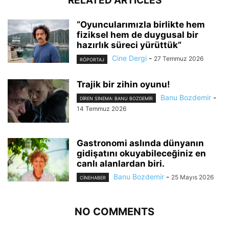
RELATED ARTICLES
“Oyuncularımızla birlikte hem
fiziksel hem de duygusal bir
hazırlık süreci yürüttük”
Cine Dergi
-
27 Temmuz 2026
RÖPORTAJ
Trajik bir zihin oyunu!
Banu Bozdemir
-
DIREN SINEMA: BANU BOZDEMIR
14 Temmuz 2026
Gastronomi aslında dünyanın
gidişatını okuyabileceğiniz en
canlı alanlardan biri.
Banu Bozdemir
-
25 Mayıs 2026
CINEHABER
NO COMMENTS