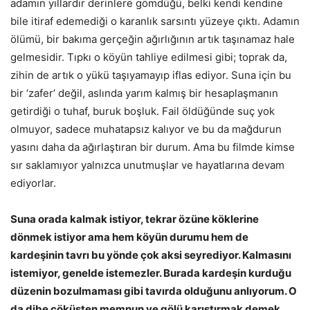
adamın yıllardır derinlere gömdüğü, belki kendi kendine
bile itiraf edemediği o karanlık sarsıntı yüzeye çıktı. Adamın
ölümü, bir bakıma gerçeğin ağırlığının artık taşınamaz hale
gelmesidir. Tıpkı o köyün tahliye edilmesi gibi; toprak da,
zihin de artık o yükü taşıyamayıp iflas ediyor. Suna için bu
bir ‘zafer’ değil, aslında yarım kalmış bir hesaplaşmanın
getirdiği o tuhaf, buruk boşluk. Fail öldüğünde suç yok
olmuyor, sadece muhatapsız kalıyor ve bu da mağdurun
yasını daha da ağırlaştıran bir durum. Ama bu filmde kimse
sır saklamıyor yalnızca unutmuşlar ve hayatlarına devam
ediyorlar.
Suna orada kalmak istiyor, tekrar özüne köklerine
dönmek istiyor ama hem köyün durumu hem de
kardeşinin tavrı bu yönde çok aksi seyrediyor. Kalmasını
istemiyor, genelde istemezler. Burada kardeşin kurduğu
düzenin bozulmaması gibi tavırda olduğunu anlıyorum. O
da dibe çöküşten memnun ve gölü karıştırmak demek,