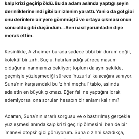
kalp krizi geçirip öldü. Bu da adam aslında yaptığı şeyin
derinliklerine indi gibi bir izlenim yarattı. Yani o da göl gibi
onu derinlere bir yere gömmüştü ve ortaya çıkması onun
sonu oldu gibi düşündüm… Sen nasıl yorumladın diye
merak ettim.
Kesinlikle, Alzheimer burada sadece tıbbi bir durum değil,
kolektif bir zırh. Suçlu, hatırlamadığı sürece masum
olduğuna inanmamızı bekliyor; toplum da aynı şekilde,
geçmişle yüzleşmediği sürece ‘huzurlu’ kalacağını sanıyor.
Suna’nın karşısındaki bu ‘zihni meçhul’ tablo, aslında
adaletin en büyük çıkmazı. Eğer fail ne yaptığını idrak
edemiyorsa, ona sorulan hesabın bir anlamı kalır mı?
​Adamın, Suna’nın ısrarlı sorgusu ve o bastırılmış gerçekle
yüzleşmesi anında kalp krizi geçirip ölmesini, ben de bir
‘manevi otopsi’ gibi görüyorum. Suna o zihni kazıdıkça,