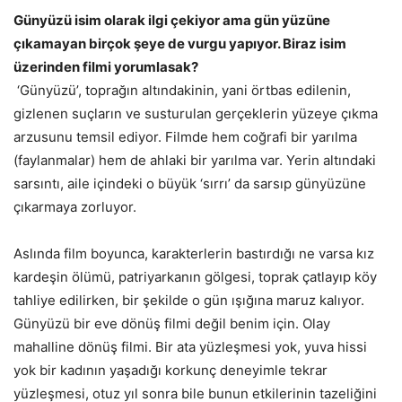
Günyüzü isim olarak ilgi çekiyor ama gün yüzüne
çıkamayan birçok şeye de vurgu yapıyor. Biraz isim
üzerinden filmi yorumlasak?
‘Günyüzü’, toprağın altındakinin, yani örtbas edilenin,
gizlenen suçların ve susturulan gerçeklerin yüzeye çıkma
arzusunu temsil ediyor. Filmde hem coğrafi bir yarılma
(faylanmalar) hem de ahlaki bir yarılma var. Yerin altındaki
sarsıntı, aile içindeki o büyük ‘sırrı’ da sarsıp günyüzüne
çıkarmaya zorluyor.
​Aslında film boyunca, karakterlerin bastırdığı ne varsa kız
kardeşin ölümü, patriyarkanın gölgesi, toprak çatlayıp köy
tahliye edilirken, bir şekilde o gün ışığına maruz kalıyor.
Günyüzü bir eve dönüş filmi değil benim için. Olay
mahalline dönüş filmi. Bir ata yüzleşmesi yok, yuva hissi
yok bir kadının yaşadığı korkunç deneyimle tekrar
yüzleşmesi, otuz yıl sonra bile bunun etkilerinin tazeliğini