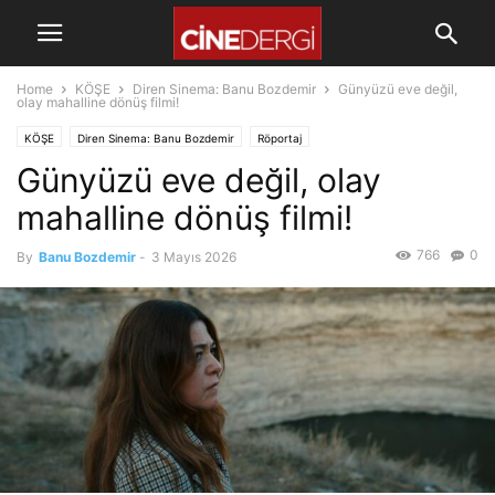
Home
KÖŞE
Diren Sinema: Banu Bozdemir
Günyüzü eve değil,
olay mahalline dönüş filmi!
KÖŞE
Diren Sinema: Banu Bozdemir
Röportaj
Günyüzü eve değil, olay
mahalline dönüş filmi!
766
0
By
Banu Bozdemir
-
3 Mayıs 2026