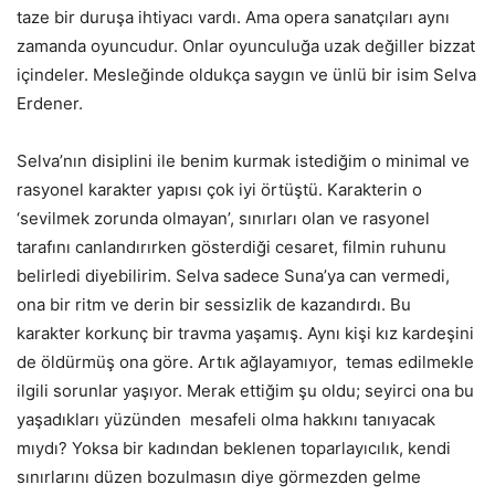
taze bir duruşa ihtiyacı vardı. Ama opera sanatçıları aynı
zamanda oyuncudur. Onlar oyunculuğa uzak değiller bizzat
içindeler. Mesleğinde oldukça saygın ve ünlü bir isim Selva
Erdener.
​Selva’nın disiplini ile benim kurmak istediğim o minimal ve
rasyonel karakter yapısı çok iyi örtüştü. Karakterin o
‘sevilmek zorunda olmayan’, sınırları olan ve rasyonel
tarafını canlandırırken gösterdiği cesaret, filmin ruhunu
belirledi diyebilirim. Selva sadece Suna’ya can vermedi,
ona bir ritm ve derin bir sessizlik de kazandırdı. Bu
karakter korkunç bir travma yaşamış. Aynı kişi kız kardeşini
de öldürmüş ona göre. Artık ağlayamıyor, temas edilmekle
ilgili sorunlar yaşıyor. Merak ettiğim şu oldu; seyirci ona bu
yaşadıkları yüzünden mesafeli olma hakkını tanıyacak
mıydı? Yoksa bir kadından beklenen toparlayıcılık, kendi
sınırlarını düzen bozulmasın diye görmezden gelme