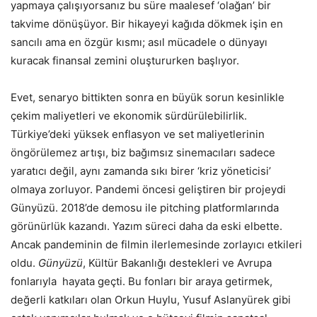
yapmaya çalışıyorsanız bu süre maalesef ‘olağan’ bir
takvime dönüşüyor. Bir hikayeyi kağıda dökmek işin en
sancılı ama en özgür kısmı; asıl mücadele o dünyayı
kuracak finansal zemini oluştururken başlıyor.
​Evet, senaryo bittikten sonra en büyük sorun kesinlikle
çekim maliyetleri ve ekonomik sürdürülebilirlik.
Türkiye’deki yüksek enflasyon ve set maliyetlerinin
öngörülemez artışı, biz bağımsız sinemacıları sadece
yaratıcı değil, aynı zamanda sıkı birer ‘kriz yöneticisi’
olmaya zorluyor. Pandemi öncesi geliştiren bir projeydi
Günyüzü. 2018’de demosu ile pitching platformlarında
görünürlük kazandı. Yazım süreci daha da eski elbette.
Ancak pandeminin de filmin ilerlemesinde zorlayıcı etkileri
oldu.
Günyüzü
, Kültür Bakanlığı destekleri ve Avrupa
fonlarıyla hayata geçti. Bu fonları bir araya getirmek,
değerli katkıları olan Orkun Huylu, Yusuf Aslanyürek gibi