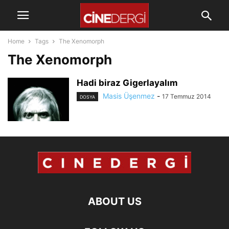
Home
Tags
The Xenomorph
The Xenomorph
Hadi biraz Gigerlayalım
Masis Üşenmez
-
17 Temmuz 2014
DOSYA
ABOUT US