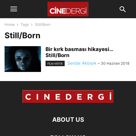
Home
Tags
Still/Born
Still/Born
Bir kırk basması hikayesi…
Still/Born
Serdar Akbıyık
-
30 Haziran 2018
FILM KRITIK
ABOUT US