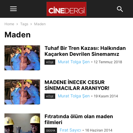
Home
Tags
Maden
Maden
Tuhaf Bir Tren Kazası: Halkından
Kaçarken Devrilen Sinemamız
Murat Tolga Şen
-
12 Temmuz 2018
KÖŞE
MADENE İNECEK CESUR
SİNEMACILAR ARANIYOR!
Murat Tolga Şen
-
19 Kasım 2014
KÖŞE
Fıtratında ölüm olan maden
filmleri
Fırat Sayıcı
-
16 Haziran 2014
DOSYA