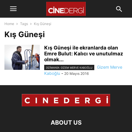
Home
Tags
Kış Güneşi
Kış Güneşi
Kış Güneşi ile ekranlarda olan
Emre Bulut: Kalıcı ve unutulmaz
olmak...
Gizem Merve
DIZIMANIA: GIZEM MERVE KABOĞLU
Kaboğlu
-
20 Mayıs 2016
ABOUT US