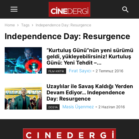
Home
Tags
Independence Day: Resurgence
Independence Day: Resurgence
“Kurtuluş Günü”nün yeni sürümü
geldi, yükleyebilirsiniz! Kurtuluş
Günü: Yeni Tehdit –...
Fırat Sayıcı
-
2 Temmuz 2016
FILM KRITIK
Uzaylılar ile Savaş Kaldığı Yerden
Devam Ediyor… Independence
Day: Resurgence
Masis Üşenmez
-
2 Haziran 2016
DOSYA