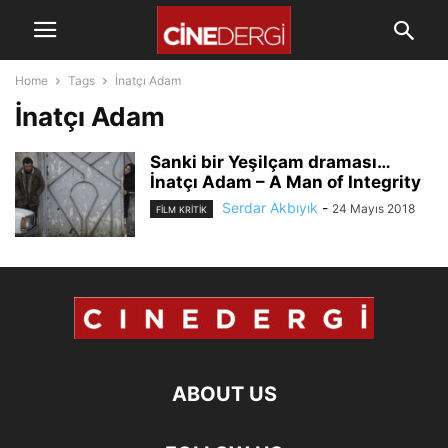
Home
Tags
İnatçı Adam
İnatçı Adam
Sanki bir Yeşilçam draması…
İnatçı Adam – A Man of Integrity
Serdar Akbıyık
-
24 Mayıs 2018
FILM KRITIK
ABOUT US