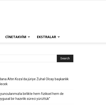
CINETAKVIM
EKSTRALAR
ana Altın Koza’da jüriye Zuhal Olcay başkanlık
decek
yuncularımızla birlikte hem fiziksel hem de
ygusal bir hazırlık süreci yürüttük”