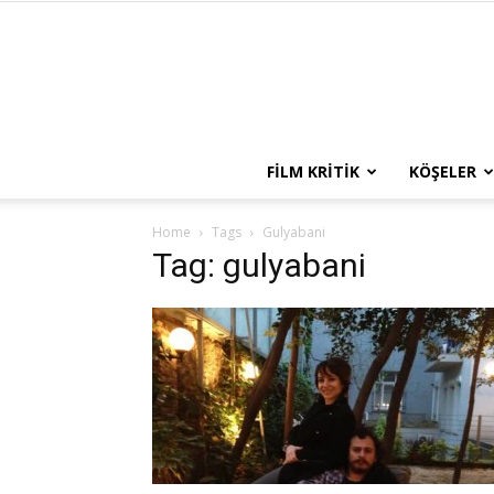
FILM KRITIK
KÖŞELER
Home
Tags
Gulyabani
Tag: gulyabani