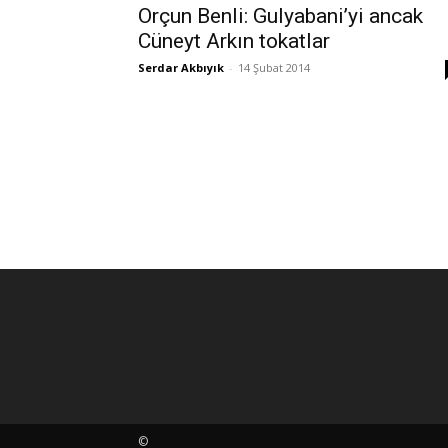
Orçun Benli: Gulyabani’yi ancak
Cüneyt Arkın tokatlar
Serdar Akbıyık
-
14 Şubat 2014
©