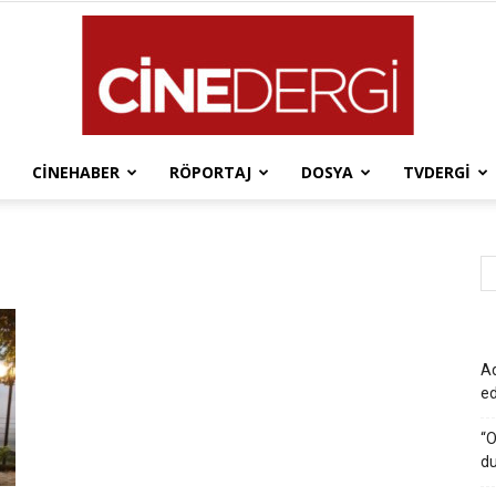
CINEHABER
RÖPORTAJ
DOSYA
TVDERGI
Cinedergi
Ad
e
“O
du