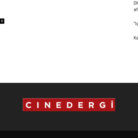
DI
af
0
“İ
Ka