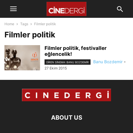
Home
Tags
Filmler politik
Filmler politik
Filmler politik, festivaller
eğlencelik!
Banu Bozdemir
-
DIREN SINEMA: BANU BOZDEMIR
27 Ekim 2015
ABOUT US