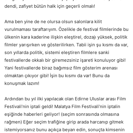
dendi, zafiyet bütün halk için geçerli olmalı!
Ama ben yine de ne olursa olsun salonlara kilit
vurulmaması taraftarıyım. Özelikle de festival filmlerinde bu
ülkenin kara kaderine ilişkin eleştirel, dozajı yüksek, politik
filmler yarışırken ve gösterilirken. Tabii işin şu kısmı da var,
son yıllarda politik, sistemi eleştiren filmlere sanki
festivallerde okkalı bir giremezsiniz işareti konuluyor gibi!
Yani festivallerde biraz bağımsız film gösterim arenası
olmaktan çıkıyor gibi! İşin bu kısmı da var! Bunu da
konuşmak lazım!
Ardından bu yıl ilki yapılacak olan Edirne Uluslar arası Film
Festivali’nin iptali geldi! Malatya Film Festivali’nin iptalin
eşiğinde haberleri geliyor! (seçim sonrasında olmasına
rağmen) Eğer seçim trafiğine girip arada harcanıp gitmek
istemiyorsanız bunu açıkça beyan edin, sonuçta kimsenin