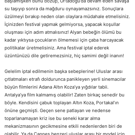
başlamışken bunu bozup, Ortadoğu’da devam eden savaşa
su taşıyıp sonra da mağduru oynayamazsınız. Sonuçlara
üzülmeyi bırakıp neden olan olaylara müdahale etmelisiniz.
İçinizden festival yapmak gelmiyorsa, yapacak koşullar
oluşması için adım atmalısınız! Alyan bebeğin ölümü bu
kadar yıktıysa çocukların ölmemesi için çaba harcayacak
politikalar üretmelisiniz. Ama festival iptal ederek
üzüntünüzü dile getiremezsiniz, hiç samimi değil inanın!
Gelelim iptal edilmenin başka sebeplerine! Uluslar arası
çıtlatmaları etrafı doldurunca panikleyen yerli sinemacılar
büyün filmlerini Adana Altın Koza’ya yığdılar tabii.
Antalya’ya film kalmamış olabilir! Zaten birkaç senedir bu
böyle. Kendisini çabuk toplayan Altın Koza, Portakal’ın
önüne geçmişti. Geçen sene patlayan ve nedense
toparlanamayan kriz ise bu seneki karar alma
mekanizmasının gecikmesine etkili nedenlerden biri de
olabilir. Ya da Cannes benzeri uluslar arası bir model için