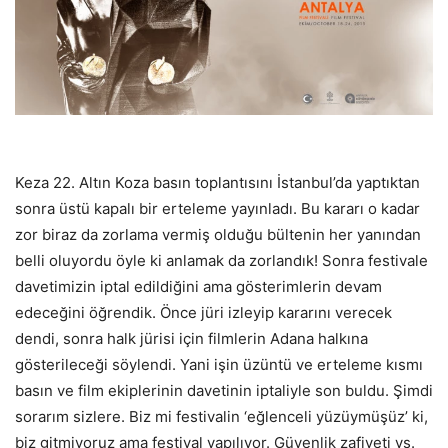
Keza 22. Altın Koza basın toplantısını İstanbul’da yaptıktan
sonra üstü kapalı bir erteleme yayınladı. Bu kararı o kadar
zor biraz da zorlama vermiş olduğu bültenin her yanından
belli oluyordu öyle ki anlamak da zorlandık! Sonra festivale
davetimizin iptal edildiğini ama gösterimlerin devam
edeceğini öğrendik. Önce jüri izleyip kararını verecek
dendi, sonra halk jürisi için filmlerin Adana halkına
gösterileceği söylendi. Yani işin üzüntü ve erteleme kısmı
basın ve film ekiplerinin davetinin iptaliyle son buldu. Şimdi
sorarım sizlere. Biz mi festivalin ‘eğlenceli yüzüymüşüz’ ki,
biz gitmiyoruz ama festival yapılıyor. Güvenlik zafiyeti vs.