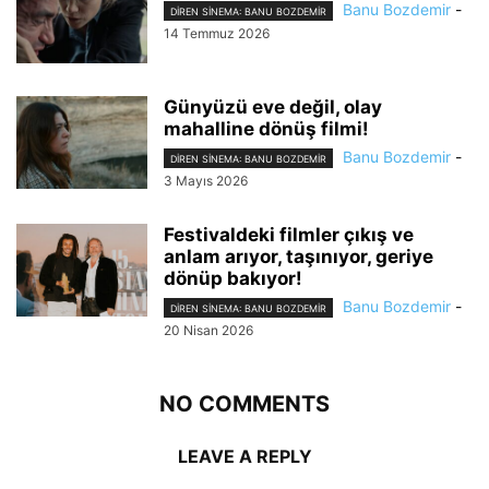
Banu Bozdemir
-
DIREN SINEMA: BANU BOZDEMIR
14 Temmuz 2026
Günyüzü eve değil, olay
mahalline dönüş filmi!
Banu Bozdemir
-
DIREN SINEMA: BANU BOZDEMIR
3 Mayıs 2026
Festivaldeki filmler çıkış ve
anlam arıyor, taşınıyor, geriye
dönüp bakıyor!
Banu Bozdemir
-
DIREN SINEMA: BANU BOZDEMIR
20 Nisan 2026
NO COMMENTS
LEAVE A REPLY