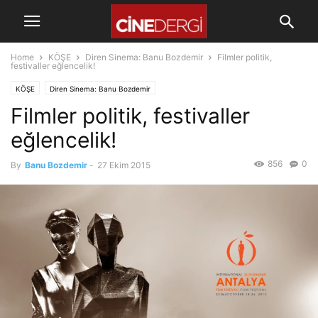
Home
KÖŞE
Diren Sinema: Banu Bozdemir
Filmler politik,
festivaller eğlencelik!
KÖŞE
Diren Sinema: Banu Bozdemir
Filmler politik, festivaller
eğlencelik!
856
0
By
Banu Bozdemir
-
27 Ekim 2015