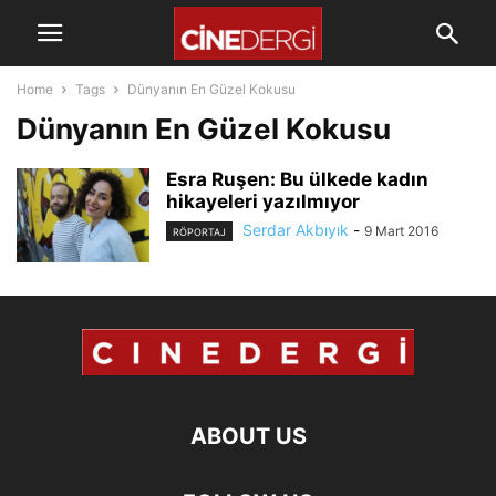
Home
Tags
Dünyanın En Güzel Kokusu
Dünyanın En Güzel Kokusu
Esra Ruşen: Bu ülkede kadın
hikayeleri yazılmıyor
Serdar Akbıyık
-
9 Mart 2016
RÖPORTAJ
ABOUT US