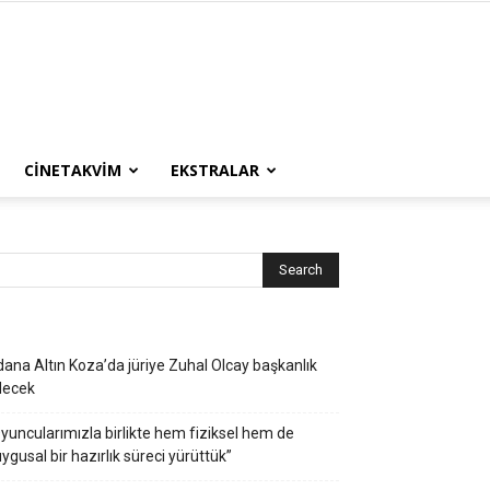
CINETAKVIM
EKSTRALAR
ana Altın Koza’da jüriye Zuhal Olcay başkanlık
decek
yuncularımızla birlikte hem fiziksel hem de
ygusal bir hazırlık süreci yürüttük”