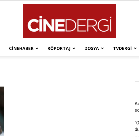
CINEHABER
RÖPORTAJ
DOSYA
TVDERGI
Cinedergi
Ad
e
“O
du