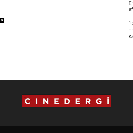
DI
i
af
0
“İ
Ka