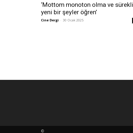
‘Mottom monoton olma ve sürekl
yeni bir şeyler öğren’
Cine Dergi
-
30 Ocak 2025
©