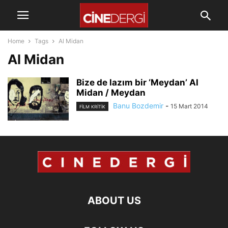
Home
Tags
Al Midan
Al Midan
Bize de lazım bir ‘Meydan’ Al
Midan / Meydan
Banu Bozdemir
-
15 Mart 2014
FILM KRITIK
ABOUT US