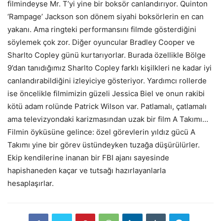
filmindeyse Mr. T’yi yine bir boksör canlandırıyor. Quinton
‘Rampage’ Jackson son dönem siyahi boksörlerin en can
yakanı. Ama ringteki performansını filmde gösterdiğini
söylemek çok zor. Diğer oyuncular Bradley Cooper ve
Sharlto Copley günü kurtarıyorlar. Burada özellikle Bölge
9’dan tanıdığımız Sharlto Copley farklı kişilkleri ne kadar iyi
canlandırabildiğini izleyiciye gösteriyor. Yardımcı rollerde
ise öncelikle filmimizin güzeli Jessica Biel ve onun rakibi
kötü adam rolünde Patrick Wilson var. Patlamalı, çatlamalı
ama televizyondaki karizmasından uzak bir film A Takımı…
Filmin öyküsüne gelince: özel görevlerin yıldız gücü A
Takımı yine bir görev üstündeyken tuzağa düşürülürler.
Ekip kendilerine inanan bir FBI ajanı sayesinde
hapishaneden kaçar ve tutsağı hazırlayanlarla
hesaplaşırlar.