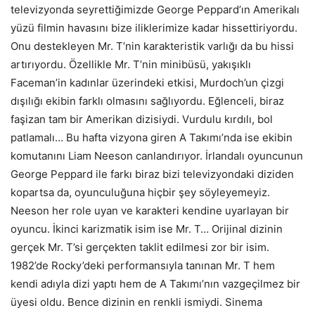
televizyonda seyrettiğimizde George Peppard’ın Amerikalı
yüzü filmin havasını bize iliklerimize kadar hissettiriyordu.
Onu destekleyen Mr. T’nin karakteristik varlığı da bu hissi
artırıyordu. Özellikle Mr. T’nin minibüsü, yakışıklı
Faceman’in kadınlar üzerindeki etkisi, Murdoch’un çizgi
dışılığı ekibin farklı olmasını sağlıyordu. Eğlenceli, biraz
faşizan tam bir Amerikan dizisiydi. Vurdulu kırdılı, bol
patlamalı… Bu hafta vizyona giren A Takımı’nda ise ekibin
komutanını Liam Neeson canlandırıyor. İrlandalı oyuncunun
George Peppard ile farkı biraz bizi televizyondaki diziden
kopartsa da, oyunculuğuna hiçbir şey söyleyemeyiz.
Neeson her role uyan ve karakteri kendine uyarlayan bir
oyuncu. İkinci karizmatik isim ise Mr. T… Orijinal dizinin
gerçek Mr. T’si gerçekten taklit edilmesi zor bir isim.
1982’de Rocky’deki performansıyla tanınan Mr. T hem
kendi adıyla dizi yaptı hem de A Takımı’nın vazgeçilmez bir
üyesi oldu. Bence dizinin en renkli ismiydi. Sinema