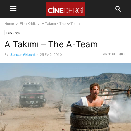
Home
Film Kritik
A Takımı – The A-Team
Film Kritik
A Takımı – The A-Team
1160
0
By
Serdar Akbıyık
-
25 Eylül 2010