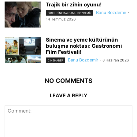
Trajik bir zihin oyunu!
Banu Bozdemir
-
DIREN SINEMA: BANU BOZDEMIR
14 Temmuz 2026
Sinema ve yeme kültürünün
buluşma noktası: Gastronomi
Film Festivali!
Banu Bozdemir
-
8 Haziran 2026
CINEHABER
NO COMMENTS
LEAVE A REPLY