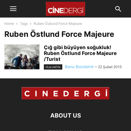
Home
Tags
Ruben Östlund Force Majeure
Ruben Östlund Force Majeure
Çığ gibi büyüyen soğukluk!
Ruben Östlund Force Majeure
/Turist
Banu Bozdemir
-
22 Şubat 2015
FILM KRITIK
ABOUT US