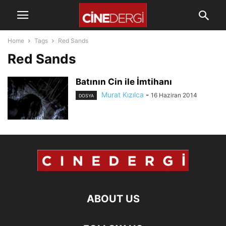
Home
Tags
Red Sands
Red Sands
Batının Cin ile İmtihanı
Murat Kızılca
-
16 Haziran 2014
DOSYA
ABOUT US