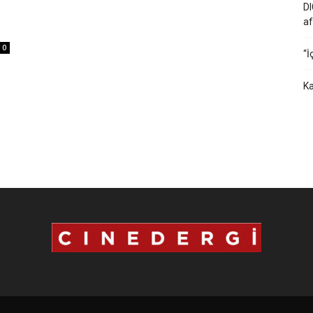
DI
af
0
“İ
Ka