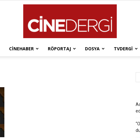
CINEHABER
RÖPORTAJ
DOSYA
TVDERGI
Cinedergi
Ad
e
“O
du