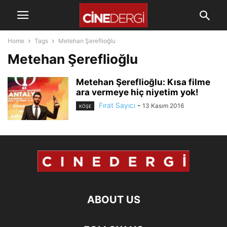
Home
Tags
Metehan Şereflioğlu
Metehan Şereflioğlu
Metehan Şereflioğlu: Kısa filme
ara vermeye hiç niyetim yok!
Fırat Sayıcı
-
13 Kasım 2016
KÖŞE
ABOUT US