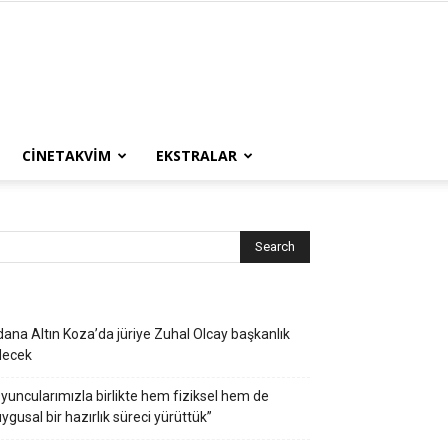
CINETAKVIM
EKSTRALAR
ana Altın Koza’da jüriye Zuhal Olcay başkanlık
decek
yuncularımızla birlikte hem fiziksel hem de
ygusal bir hazırlık süreci yürüttük”