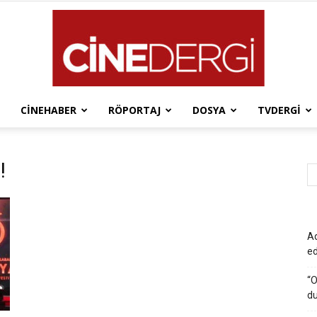
CINEHABER
RÖPORTAJ
DOSYA
TVDERGI
Cinedergi
!
Ad
e
“O
du