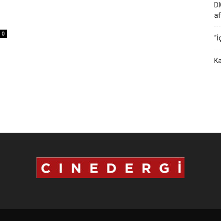
DI
af
0
“İ
Ka