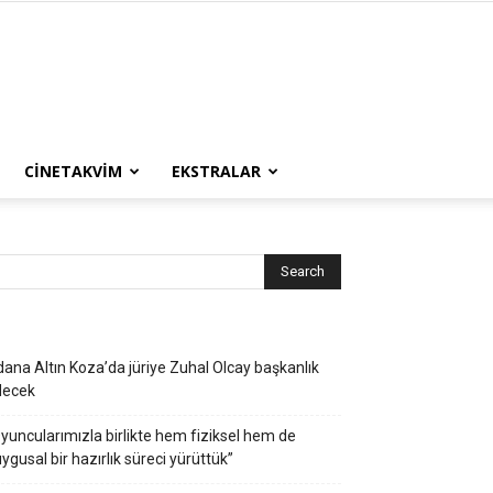
CINETAKVIM
EKSTRALAR
ana Altın Koza’da jüriye Zuhal Olcay başkanlık
decek
yuncularımızla birlikte hem fiziksel hem de
ygusal bir hazırlık süreci yürüttük”