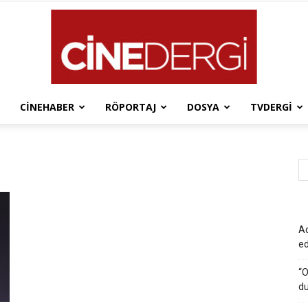
CINEHABER
RÖPORTAJ
DOSYA
TVDERGI
Cinedergi
Ad
e
“O
du