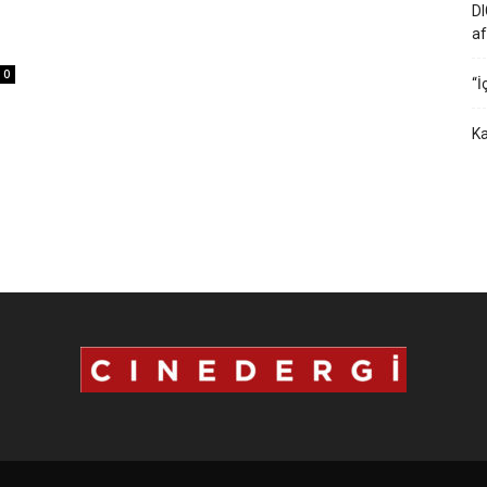
DI
af
0
“İ
Ka