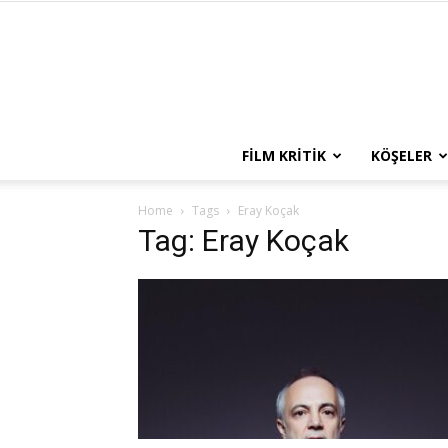
FILM KRITIK
KÖŞELER
Home
Tags
Eray Koçak
Tag: Eray Koçak