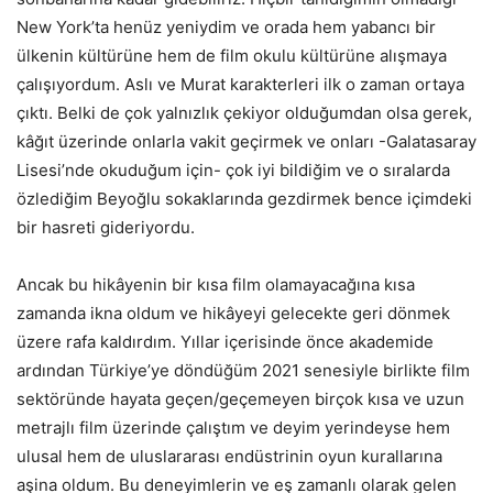
New York’ta henüz yeniydim ve orada hem yabancı bir
ülkenin kültürüne hem de film okulu kültürüne alışmaya
çalışıyordum. Aslı ve Murat karakterleri ilk o zaman ortaya
çıktı. Belki de çok yalnızlık çekiyor olduğumdan olsa gerek,
kâğıt üzerinde onlarla vakit geçirmek ve onları -Galatasaray
Lisesi’nde okuduğum için- çok iyi bildiğim ve o sıralarda
özlediğim Beyoğlu sokaklarında gezdirmek bence içimdeki
bir hasreti gideriyordu.
Ancak bu hikâyenin bir kısa film olamayacağına kısa
zamanda ikna oldum ve hikâyeyi gelecekte geri dönmek
üzere rafa kaldırdım. Yıllar içerisinde önce akademide
ardından Türkiye’ye döndüğüm 2021 senesiyle birlikte film
sektöründe hayata geçen/geçemeyen birçok kısa ve uzun
metrajlı film üzerinde çalıştım ve deyim yerindeyse hem
ulusal hem de uluslararası endüstrinin oyun kurallarına
aşina oldum. Bu deneyimlerin ve eş zamanlı olarak gelen