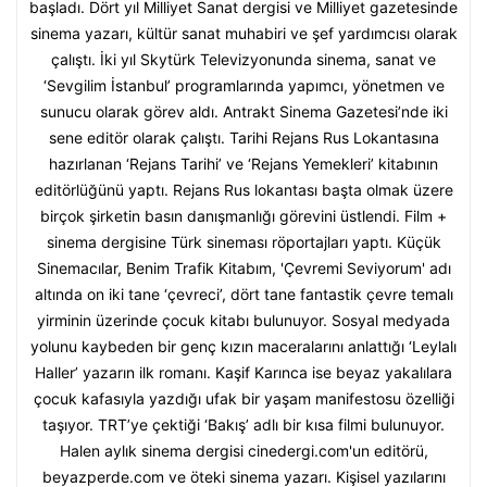
başladı. Dört yıl Milliyet Sanat dergisi ve Milliyet gazetesinde
sinema yazarı, kültür sanat muhabiri ve şef yardımcısı olarak
çalıştı. İki yıl Skytürk Televizyonunda sinema, sanat ve
‘Sevgilim İstanbul’ programlarında yapımcı, yönetmen ve
sunucu olarak görev aldı. Antrakt Sinema Gazetesi’nde iki
sene editör olarak çalıştı. Tarihi Rejans Rus Lokantasına
hazırlanan ‘Rejans Tarihi’ ve ‘Rejans Yemekleri’ kitabının
editörlüğünü yaptı. Rejans Rus lokantası başta olmak üzere
birçok şirketin basın danışmanlığı görevini üstlendi. Film +
sinema dergisine Türk sineması röportajları yaptı. Küçük
Sinemacılar, Benim Trafik Kitabım, 'Çevremi Seviyorum' adı
altında on iki tane ‘çevreci’, dört tane fantastik çevre temalı
yirminin üzerinde çocuk kitabı bulunuyor. Sosyal medyada
yolunu kaybeden bir genç kızın maceralarını anlattığı ‘Leylalı
Haller’ yazarın ilk romanı. Kaşif Karınca ise beyaz yakalılara
çocuk kafasıyla yazdığı ufak bir yaşam manifestosu özelliği
taşıyor. TRT’ye çektiği ‘Bakış’ adlı bir kısa filmi bulunuyor.
Halen aylık sinema dergisi cinedergi.com'un editörü,
beyazperde.com ve öteki sinema yazarı. Kişisel yazılarını