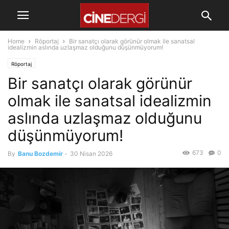
Home
Röportaj
Bir sanatçı olarak görünür olmak ile sanatsal
idealizmin aslında uzlaşmaz olduğunu düşünmüyorum!
Röportaj
Bir sanatçı olarak görünür
olmak ile sanatsal idealizmin
aslında uzlaşmaz olduğunu
düşünmüyorum!
673
0
By
Banu Bozdemir
-
30 Nisan 2026