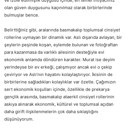
ve izole edilmişlik duygusu içinde, en temel ihtiyacımız
olan güven duygusunu kaçınılmaz olarak birbirlerinde
bulmuşlar bence.
Belirttiğiniz gibi, aralarında basmakalıp toplumsal cinsiyet
rollerine uymayan bir dinamik var. Aslı dışarıda avlayan, bir
şeylerin peşinde koşan, eylemde bulunan ve fotoğraftan
para kazanmasa da varlıklı ailesinin desteğiyle evi
ekonomik anlamda döndüren karakter. Murat ise deyim
yerindeyse bir ev erkeği, çalışmıyor ancak evi o çekip
çeviriyor ve Aslı’nın hayatını kolaylaştırıyor. İkisinin de
birbirlerine sağladıkları kolaylıklar var özetle. Çağımızın
sert ekonomik koşulları içinde, özellikle de prekarya
gençlik arasında, basmakalıp ataerkil cinsiyet rollerinin
askıya alınarak ekonomik, kültürel ve toplumsal açıdan
daha girift ilişkilenmelerin çok daha sıklaştığını
düşünüyorum.