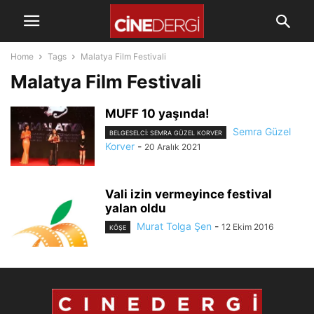
Home
Tags
Malatya Film Festivali
Malatya Film Festivali
MUFF 10 yaşında!
Semra Güzel
BELGESELCI: SEMRA GÜZEL KORVER
Korver
-
20 Aralık 2021
Vali izin vermeyince festival
yalan oldu
Murat Tolga Şen
-
12 Ekim 2016
KÖŞE