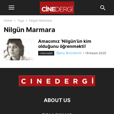
Home
Tags
Nilgün Marmara
Nilgün Marmara
Amacımız ‘Nilgün’ün kim
olduğunu öğrenmekti!
Banu Bozdemir
-
19 Kasım 2025
CINEHABER
ABOUT US