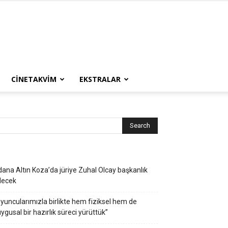
CINETAKVIM
EKSTRALAR
ana Altın Koza’da jüriye Zuhal Olcay başkanlık
decek
yuncularımızla birlikte hem fiziksel hem de
ygusal bir hazırlık süreci yürüttük”