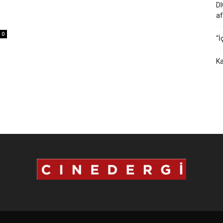
DI
af
0
“İ
Ka