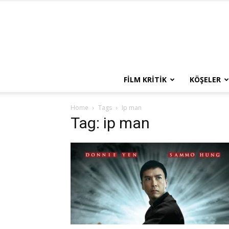
FILM KRITIK
KÖŞELER
Home
Tags
Ip man
Tag: ip man