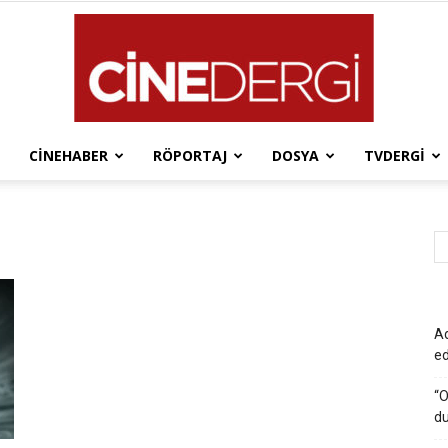
CINEHABER
RÖPORTAJ
DOSYA
TVDERGI
Cinedergi
Ad
e
“O
du