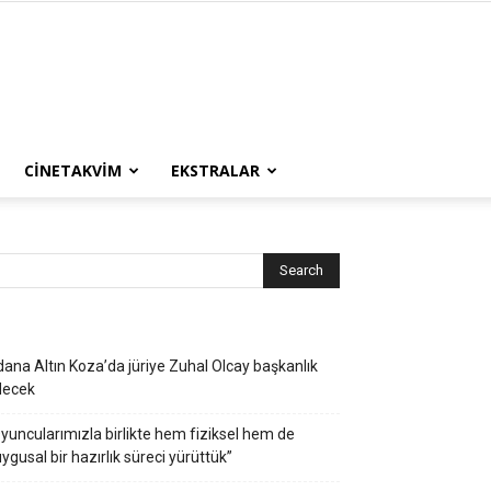
CINETAKVIM
EKSTRALAR
ana Altın Koza’da jüriye Zuhal Olcay başkanlık
decek
yuncularımızla birlikte hem fiziksel hem de
ygusal bir hazırlık süreci yürüttük”