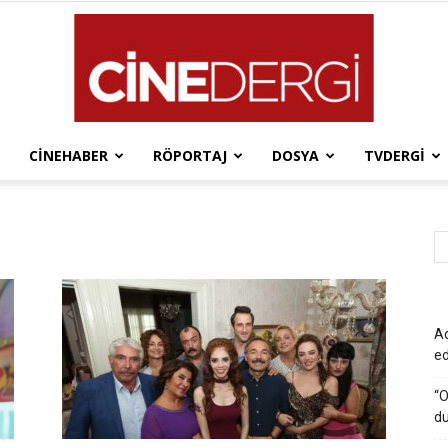
CINEHABER
RÖPORTAJ
DOSYA
TVDERGI
Cinedergi
Ad
e
“O
du