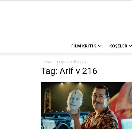
FILM KRITIK
KÖŞELER
Home
Tags
Arif v 216
Tag: Arif v 216