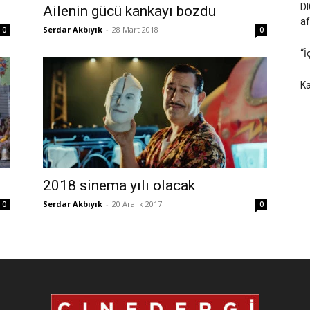
DI
Ailenin gücü kankayı bozdu
af
Serdar Akbıyık
-
28 Mart 2018
0
0
“İ
Ka
2018 sinema yılı olacak
Serdar Akbıyık
-
20 Aralık 2017
0
0