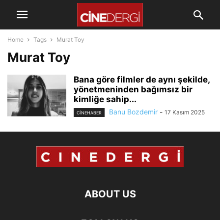
Home
Tags
Murat Toy
Murat Toy
Bana göre filmler de aynı şekilde,
yönetmeninden bağımsız bir
kimliğe sahip...
Banu Bozdemir
-
17 Kasım 2025
CINEHABER
ABOUT US