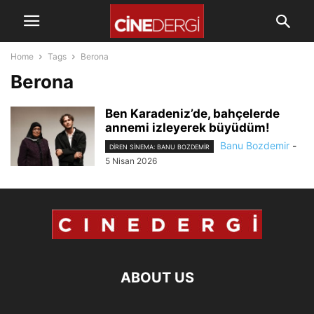
Home
Tags
Berona
Berona
Ben Karadeniz’de, bahçelerde
annemi izleyerek büyüdüm!
Banu Bozdemir
-
DIREN SINEMA: BANU BOZDEMIR
5 Nisan 2026
ABOUT US