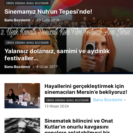
DIREN SINEMA: BANU BOZDEMIR
Sinemamız Nuh’un Tepesi’nde!
Banu Bozdemir
-
30 Eylül 2019
DIREN SINEMA: BANU BOZDEMIR
Yalansız dolansız, samimi ve aydınlık
festivaller…
Banu Bozdemir
-
4 Ocak 2017
Hayallerini gerçekleştirmek için
sinemacıları Mersin’e bekliyoruz!
Banu Bozdemir
-
DIREN SINEMA: BANU BOZDEMIR
13 Nisan 2024
Sinematek bilincini ve Onat
Kutlar’ın onurlu kavgasını
gençlere anlatabilmeyi bir