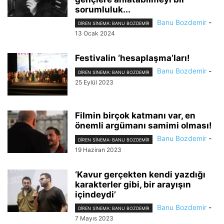
sorumluluk...
Banu Bozdemir
-
DIREN SINEMA: BANU BOZDEMIR
13 Ocak 2024
Festivalin ‘hesaplaşma’ları!
Banu Bozdemir
-
DIREN SINEMA: BANU BOZDEMIR
25 Eylül 2023
Filmin birçok katmanı var, en
önemli argümanı samimi olması!
Banu Bozdemir
-
DIREN SINEMA: BANU BOZDEMIR
19 Haziran 2023
‘Kavur gerçekten kendi yazdığı
karakterler gibi, bir arayışın
içindeydi’
Banu Bozdemir
-
DIREN SINEMA: BANU BOZDEMIR
7 Mayıs 2023