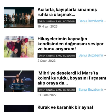
Acılarla, kayıplarla sınanmış
ruhlara ulaşmak…
Banu Bozdemir
-
DIREN SINEMA: BANU BOZDEMIR
19 Nisan 2023
Hikayelerimin kaynağın
kendisinden doğmasını seviyor
ve bunu arıyorum!
Banu Bozdemir
-
DIREN SINEMA: BANU BOZDEMIR
2 Ocak 2023
‘Mihri’ye deselerdi ki Mars’ta
koloni kuruldu, boyasını fırçasını
alıp oraya da...
Banu Bozdemir
-
DIREN SINEMA: BANU BOZDEMIR
31 Ekim 2022
Kurak ve karanlık bir ayna!