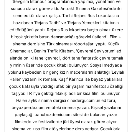
‘Sevgilim İstanbul’ programlarında yapımcı, yönetmen ve
sunucu olarak görev aldı. Antrakt Sinema Gazetesi’nde iki
sene editör olarak çalıştı. Tarihi Rejans Rus Lokantasına
hazırlanan ‘Rejans Tarihi’ ve ‘Rejans Yemekleri’ kitabının
editörlüğünü yaptı. Rejans Rus lokantası başta olmak üzere
birçok şirketin basın danışmanlığı görevini üstlendi. Film +
sinema dergisine Türk sineması röportajları yaptı. Küçük
Sinemacılar, Benim Trafik Kitabım, 'Çevremi Seviyorum' adı
altında on iki tane ‘çevreci’, dört tane fantastik çevre temalı
yirminin üzerinde çocuk kitabı bulunuyor. Sosyal medyada
yolunu kaybeden bir genç kızın maceralarını anlattığı ‘Leylalı
Haller’ yazarın ilk romanı. Kaşif Karınca ise beyaz yakalılara
çocuk kafasıyla yazdığı ufak bir yaşam manifestosu özelliği
taşıyor. TRT’ye çektiği ‘Bakış’ adlı bir kısa filmi bulunuyor.
Halen aylık sinema dergisi cinedergi.com'un editörü,
beyazperde.com ve öteki sinema yazarı. Kişisel yazılarını
paylaştığı banubozdemir.com sitesi de bulunan yazar
filmlerde ve festivallerde jüri üyesi olarak görev alıyor,
sinema ve kısa film atölyelerinde ders veriyor. Çocuklarla