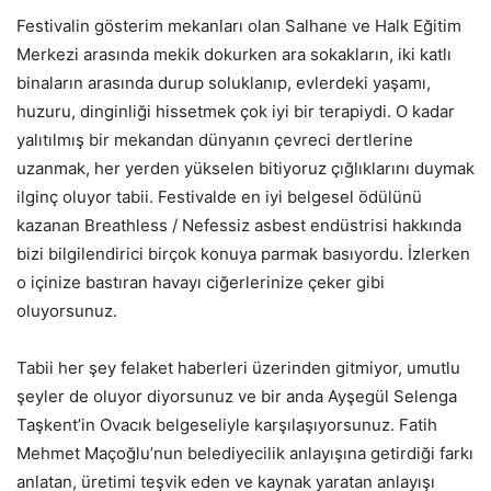
Festivalin gösterim mekanları olan Salhane ve Halk Eğitim
Merkezi arasında mekik dokurken ara sokakların, iki katlı
binaların arasında durup soluklanıp, evlerdeki yaşamı,
huzuru, dinginliği hissetmek çok iyi bir terapiydi. O kadar
yalıtılmış bir mekandan dünyanın çevreci dertlerine
uzanmak, her yerden yükselen bitiyoruz çığlıklarını duymak
ilginç oluyor tabii. Festivalde en iyi belgesel ödülünü
kazanan Breathless / Nefessiz asbest endüstrisi hakkında
bizi bilgilendirici birçok konuya parmak basıyordu. İzlerken
o içinize bastıran havayı ciğerlerinize çeker gibi
oluyorsunuz.
Tabii her şey felaket haberleri üzerinden gitmiyor, umutlu
şeyler de oluyor diyorsunuz ve bir anda Ayşegül Selenga
Taşkent’in Ovacık belgeseliyle karşılaşıyorsunuz. Fatih
Mehmet Maçoğlu’nun belediyecilik anlayışına getirdiği farkı
anlatan, üretimi teşvik eden ve kaynak yaratan anlayışı