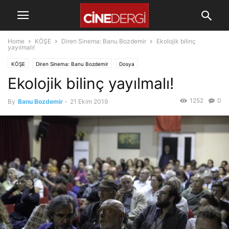
Home
KÖŞE
Diren Sinema: Banu Bozdemir
Ekolojik bilinç
yayılmalı!
KÖŞE
Diren Sinema: Banu Bozdemir
Dosya
Ekolojik bilinç yayılmalı!
1252
0
By
Banu Bozdemir
-
21 Ekim 2019