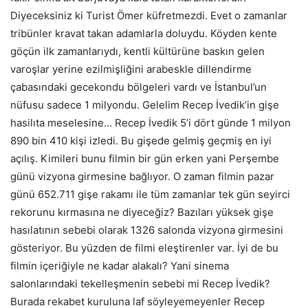
Diyeceksiniz ki Turist Ömer küfretmezdi. Evet o zamanlar
tribünler kravat takan adamlarla doluydu. Köyden kente
göçün ilk zamanlarıydı, kentli kültürüne baskın gelen
varoşlar yerine ezilmişliğini arabeskle dillendirme
çabasındaki gecekondu bölgeleri vardı ve İstanbul’un
nüfusu sadece 1 milyondu. Gelelim Recep İvedik’in gişe
hasilıta meselesine… Recep İvedik 5’i dört günde 1 milyon
890 bin 410 kişi izledi. Bu gişede gelmiş geçmiş en iyi
açılış. Kimileri bunu filmin bir gün erken yani Perşembe
günü vizyona girmesine bağlıyor. O zaman filmin pazar
günü 652.711 gişe rakamı ile tüm zamanlar tek gün seyirci
rekorunu kırmasına ne diyeceğiz? Bazıları yüksek gişe
hasılatının sebebi olarak 1326 salonda vizyona girmesini
gösteriyor. Bu yüzden de filmi eleştirenler var. İyi de bu
filmin içeriğiyle ne kadar alakalı? Yani sinema
salonlarındaki tekelleşmenin sebebi mi Recep İvedik?
Burada rekabet kuruluna laf söyleyemeyenler Recep