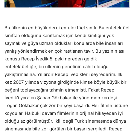
Bu ülkenin en büyük derdi entelektüel sınıfı. Bu entelektüel
sınıftan olduğunu kanıtlamak için kendi kimliğini yok
saymak ve güya uzman oldukları konularda bile insanları
yanlış yönlendirmek en çok rastlanan tavır. Bu yazının asıl
konusu Recep İvedik 5, peki nereden geldik
entelektüelliğe, bu ülkenin genelinin cahil olduğu
yakıştırmasına. Yıllardır Recep İvedikler’i seyrederim. İlk
kez 2007 yılında vizyona girdiğinde kimse böyle büyük bir
beğeni toplayacağını tahmin etmemişti. Fakat Recep
İvedik’i yaratan Şahan Gökbakar ile yönetmen kardeşi
Togan Gökbakar çok zor bir şeyi başardı. Her filmle üstüne
koydular. Halbuki devam filmlerinin orijinal hikayeden iyi
olduğu az görülmüştür. İkili değil Türk sinemasında dünya
sinemasında bile zor görülen bir başarı sergiledi. Recep