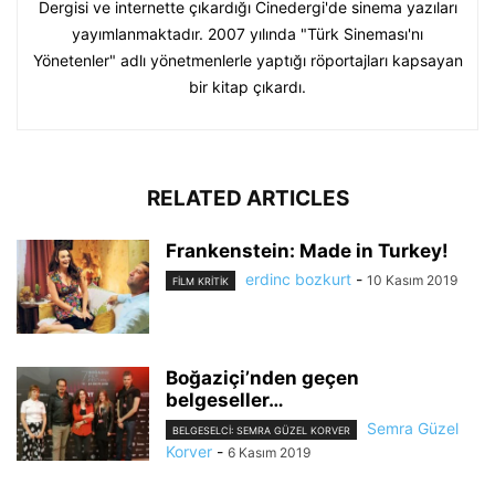
Dergisi ve internette çıkardığı Cinedergi'de sinema yazıları
yayımlanmaktadır. 2007 yılında "Türk Sineması'nı
Yönetenler" adlı yönetmenlerle yaptığı röportajları kapsayan
bir kitap çıkardı.
RELATED ARTICLES
Frankenstein: Made in Turkey!
erdinc bozkurt
-
10 Kasım 2019
FILM KRITIK
Boğaziçi’nden geçen
belgeseller…
Semra Güzel
BELGESELCI: SEMRA GÜZEL KORVER
Korver
-
6 Kasım 2019