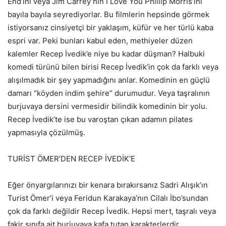
End’ini veya Jim Carrey’nin I Love You Phillip Morris’ini
bayıla bayıla seyrediyorlar. Bu filmlerin hepsinde görmek
istiyorsanız cinsiyetçi bir yaklaşım, küfür ve her türlü kaba
espri var. Peki bunları kabul eden, methiyeler düzen
kalemler Recep İvedik’e niye bu kadar düşman? Halbuki
komedi türünü bilen birisi Recep İvedik’in çok da farklı veya
alışılmadık bir şey yapmadığını anlar. Komedinin en güçlü
damarı “köyden indim şehire” durumudur. Veya taşralının
burjuvaya dersini vermesidir bilindik komedinin bir yolu.
Recep İvedik’te ise bu varoştan çıkan adamın pilates
yapmasıyla çözülmüş.
TURİST ÖMER’DEN RECEP İVEDİK’E
Eğer önyargılarınızı bir kenara bırakırsanız Sadri Alışık’ın
Turist Ömer’i veya Feridun Karakaya’nın Cilalı İbo’sundan
çok da farklı değildir Recep İvedik. Hepsi mert, taşralı veya
fakir sınıfa ait burjuvaya kafa tutan karakterlerdir.