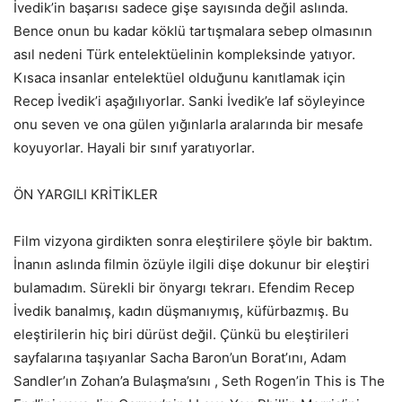
İvedik’in başarısı sadece gişe sayısında değil aslında.
Bence onun bu kadar köklü tartışmalara sebep olmasının
asıl nedeni Türk entelektüelinin kompleksinde yatıyor.
Kısaca insanlar entelektüel olduğunu kanıtlamak için
Recep İvedik’i aşağılıyorlar. Sanki İvedik’e laf söyleyince
onu seven ve ona gülen yığınlarla aralarında bir mesafe
koyuyorlar. Hayali bir sınıf yaratıyorlar.
ÖN YARGILI KRİTİKLER
Film vizyona girdikten sonra eleştirilere şöyle bir baktım.
İnanın aslında filmin özüyle ilgili dişe dokunur bir eleştiri
bulamadım. Sürekli bir önyargı tekrarı. Efendim Recep
İvedik banalmış, kadın düşmanıymış, küfürbazmış. Bu
eleştirilerin hiç biri dürüst değil. Çünkü bu eleştirileri
sayfalarına taşıyanlar Sacha Baron’un Borat’ını, Adam
Sandler’ın Zohan’a Bulaşma’sını , Seth Rogen’in This is The