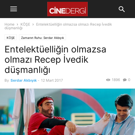
Home
KÖŞE
Entelektüelliğin olmazsa olmazı Recep İvedik
düşmanlığı
KÖŞE
Zamanın Ruhu: Serdar Akbıyık
Entelektüelliğin olmazsa
olmazı Recep İvedik
düşmanlığı
1896
0
By
Serdar Akbıyık
-
12 Mart 2017