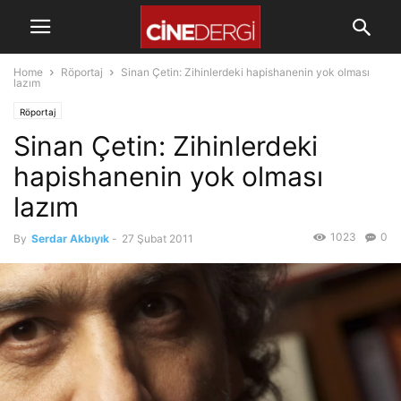
Home
Röportaj
Sinan Çetin: Zihinlerdeki hapishanenin yok olması
lazım
Röportaj
Sinan Çetin: Zihinlerdeki
hapishanenin yok olması
lazım
1023
0
By
Serdar Akbıyık
-
27 Şubat 2011