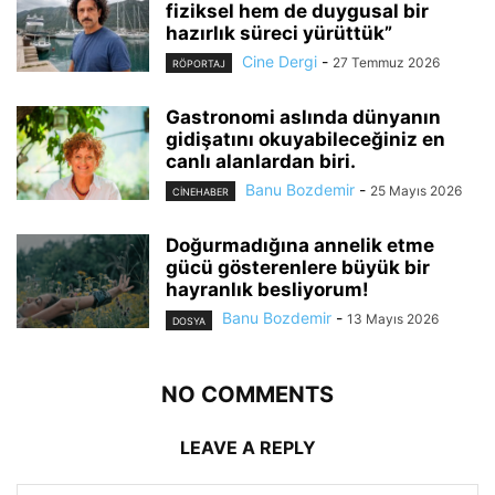
fiziksel hem de duygusal bir
hazırlık süreci yürüttük”
Cine Dergi
-
27 Temmuz 2026
RÖPORTAJ
Gastronomi aslında dünyanın
gidişatını okuyabileceğiniz en
canlı alanlardan biri.
Banu Bozdemir
-
25 Mayıs 2026
CINEHABER
Doğurmadığına annelik etme
gücü gösterenlere büyük bir
hayranlık besliyorum!
Banu Bozdemir
-
13 Mayıs 2026
DOSYA
NO COMMENTS
LEAVE A REPLY