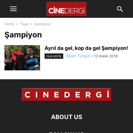
Home
Tags
Şampiyon
Şampiyon
Ayrıl da gel, kop da gel Şampiyon!
Alper Turgut
-
12 Aralık 2018
FILM KRITIK
ABOUT US