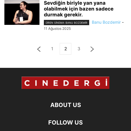
Sevdiğin biriyle yan yana
olabilmek için bazen sadece
durmak gerekir.
Banu Bozdemir
-
DIREN SINEMA: BANU BOZDEMIR
11 Ağustos 2025
1
2
3
ABOUT US
FOLLOW US