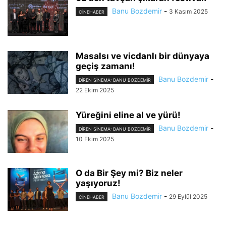
Banu Bozdemir
-
3 Kasım 2025
CINEHABER
Masalsı ve vicdanlı bir dünyaya
geçiş zamanı!
Banu Bozdemir
-
DIREN SINEMA: BANU BOZDEMIR
22 Ekim 2025
Yüreğini eline al ve yürü!
Banu Bozdemir
-
DIREN SINEMA: BANU BOZDEMIR
10 Ekim 2025
O da Bir Şey mi? Biz neler
yaşıyoruz!
Banu Bozdemir
-
29 Eylül 2025
CINEHABER