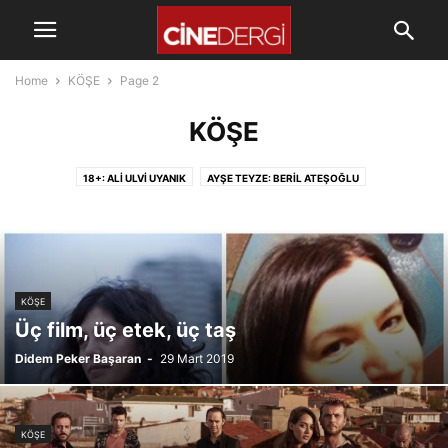
Home
KÖŞE
Page 2
KÖŞE
18+: ALI ULVI UYANIK
AYŞE TEYZE: BERIL ATEŞOĞLU
BELGESELCI: SEMRA GÜZEL KORVER
BENIM OYUNCULARIM: ALI ULVI UYANIK
DIREN SINEMA: BANU BOZDEMIR
DIZIFUN: NERGIZ KARADAŞ
DIZIMANIA: GIZEM MERVE KABOĞLU
EPISODE: MASIS ÜŞENMEZ
FILMINÖZÜ ALI ULVI UYANIK
KÖŞE
HOLLYWOOD: BURAK YARKENT
İŞTE O AN: ALI ULVI UYANIK
Üç film, üç etek, üç taş
MESELA DEDIK: FIRAT SAYICI
OKUYUCU KÖŞESI
ÖN BAKIŞ
Didem Peker Başaran
-
29 Mart 2019
PROJEKTÖR : FIRAT SAYICI
ROLLERIYLE YAŞAYANLAR: FIRAT SAYICI
SINDRELLA: BANU BOZDEMIR
SINEMA KÜLTÜRÜ: MURAT TOLGA ŞEN
SUSMAYAN KÖŞE: MURAT TOLGA ŞEN
UZUN FILMIN KISASI: FIRAT SAYICI
KÖŞE
ZAMANIN RUHU: SERDAR AKBIYIK