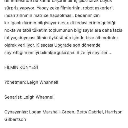
denemesinde bu kadar başarılı bir iş çıkartarak büyük
sürpriz yapıyor. Yapay zeka filmlerinin, robot askerleri,
insan zihninin matrixe hapsolması, bedenimizin
kırılganlıklarının bilgisayar destekli tedavilerinin geldiği
nokta ve tabii tüketim toplumunun bilgisayarlara daha fazla
ihtiyaç duyması filmin öyküsünün içinde bize alt metinler
olarak veriliyor. Kısacası Upgrade son dönemde
seyrettiğim en iyi bilimkurgulardan. Size iyi seyirler…
FİLMİN KÜNYESİ
Yönetmen: Leigh Whannell
Senarist: Leigh Whannell
Oynayanlar: Logan Marshall-Green, Betty Gabriel, Harrison
Gilbertson