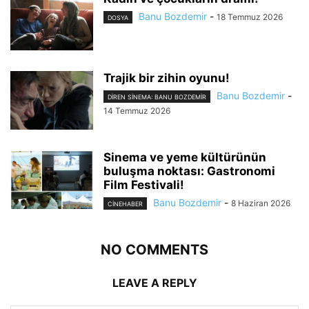
Banu Bozdemir
-
18 Temmuz 2026
DOSYA
Trajik bir zihin oyunu!
Banu Bozdemir
-
DIREN SINEMA: BANU BOZDEMIR
14 Temmuz 2026
Sinema ve yeme kültürünün
buluşma noktası: Gastronomi
Film Festivali!
Banu Bozdemir
-
8 Haziran 2026
CINEHABER
NO COMMENTS
LEAVE A REPLY