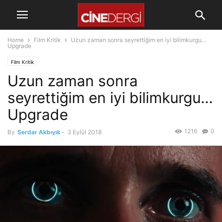
Home
Film Kritik
Uzun zaman sonra seyrettiğim en iyi bilimkurgu…
Upgrade
Film Kritik
Uzun zaman sonra
seyrettiğim en iyi bilimkurgu…
Upgrade
1216
0
By
Serdar Akbıyık
-
3 Eylül 2018