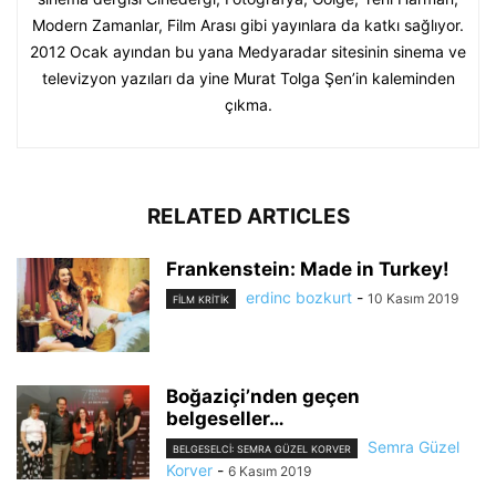
Modern Zamanlar, Film Arası gibi yayınlara da katkı sağlıyor.
2012 Ocak ayından bu yana Medyaradar sitesinin sinema ve
televizyon yazıları da yine Murat Tolga Şen’in kaleminden
çıkma.
RELATED ARTICLES
Frankenstein: Made in Turkey!
erdinc bozkurt
-
10 Kasım 2019
FILM KRITIK
Boğaziçi’nden geçen
belgeseller…
Semra Güzel
BELGESELCI: SEMRA GÜZEL KORVER
Korver
-
6 Kasım 2019