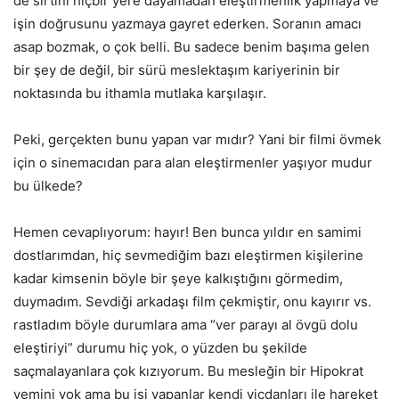
de sırtını hiçbir yere dayamadan eleştirmenlik yapmaya ve
işin doğrusunu yazmaya gayret ederken. Soranın amacı
asap bozmak, o çok belli. Bu sadece benim başıma gelen
bir şey de değil, bir sürü meslektaşım kariyerinin bir
noktasında bu ithamla mutlaka karşılaşır.
Peki, gerçekten bunu yapan var mıdır? Yani bir filmi övmek
için o sinemacıdan para alan eleştirmenler yaşıyor mudur
bu ülkede?
Hemen cevaplıyorum: hayır! Ben bunca yıldır en samimi
dostlarımdan, hiç sevmediğim bazı eleştirmen kişilerine
kadar kimsenin böyle bir şeye kalkıştığını görmedim,
duymadım. Sevdiği arkadaşı film çekmiştir, onu kayırır vs.
rastladım böyle durumlara ama “ver parayı al övgü dolu
eleştiriyi” durumu hiç yok, o yüzden bu şekilde
saçmalayanlara çok kızıyorum. Bu mesleğin bir Hipokrat
yemini yok ama bu işi yapanlar kendi vicdanları ile hareket