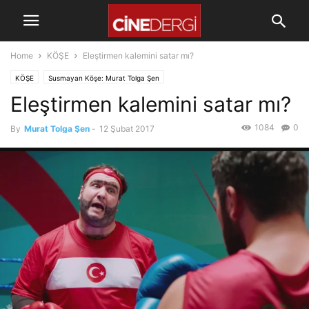
Home
KÖŞE
Eleştirmen kalemini satar mı?
KÖŞE
Susmayan Köşe: Murat Tolga Şen
Eleştirmen kalemini satar mı?
1084
0
By
Murat Tolga Şen
-
12 Şubat 2017