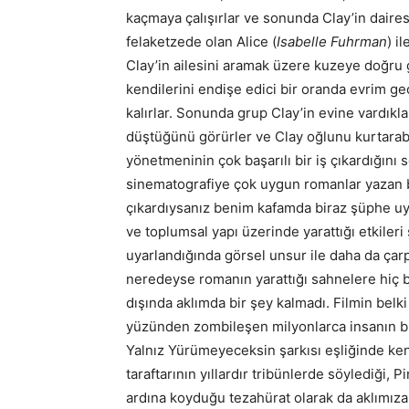
kaçmaya çalışırlar ve sonunda Clay’in daires
felaketzede olan Alice (
Isabelle Fuhrman
) i
Clay’in ailesini aramak üzere kuzeye doğru g
kendilerini endişe edici bir oranda evrim ge
kalırlar. Sonunda grup Clay’in evine vardıkl
düştüğünü görürler ve Clay oğlunu kurtarabi
yönetmeninin çok başarılı bir iş çıkardığını 
sinematografiye çok uygun romanlar yazan bi
çıkardıysanız benim kafamda biraz şüphe uya
ve toplumsal yapı üzerinde yarattığı etkileri 
uyarlandığında görsel unsur ile daha da ç
neredeyse romanın yarattığı sahnelere hiç b
dışında aklımda bir şey kalmadı. Filmin belk
yüzünden zombileşen milyonlarca insanın bir
Yalnız Yürümeyeceksin şarkısı eşliğinde ke
taraftarının yıllardır tribünlerde söylediği
ardına koyduğu tezahürat olarak da aklımız