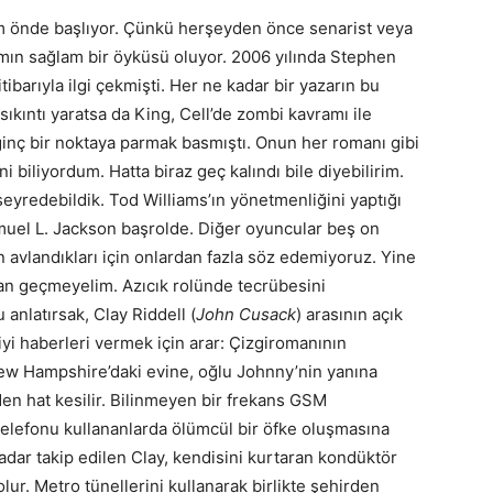
dım önde başlıyor. Çünkü herşeyden önce senarist veya
ın sağlam bir öyküsü oluyor. 2006 yılında Stephen
ibarıyla ilgi çekmişti. Her ne kadar bir yazarın bu
ıntı yaratsa da King, Cell’de zombi kavramı ile
ilginç bir noktaya parmak basmıştı. Onun her romanı gibi
 biliyordum. Hatta biraz geç kalındı bile diyebilirim.
eyredebildik. Tod Williams’ın yönetmenliğini yaptığı
uel L. Jackson başrolde. Diğer oyuncular beş on
n avlandıkları için onlardan fazla söz edemiyoruz. Yine
an geçmeyelim. Azıcık rolünde tecrübesini
anlatırsak, Clay Riddell (
John Cusack
) arasının açık
yi haberleri vermek için arar: Çizgiromanının
 New Hampshire’daki evine, oğlu Johnny’nin yanına
en hat kesilir. Bilinmeyen bir frekans GSM
elefonu kullananlarda ölümcül bir öfke oluşmasına
dar takip edilen Clay, kendisini kurtaran kondüktör
k olur. Metro tünellerini kullanarak birlikte şehirden