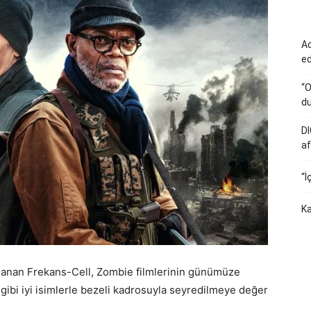
Ad
e
“O
du
DI
af
“İ
Ka
lanan Frekans-Cell, Zombie filmlerinin günümüze
ibi iyi isimlerle bezeli kadrosuyla seyredilmeye değer