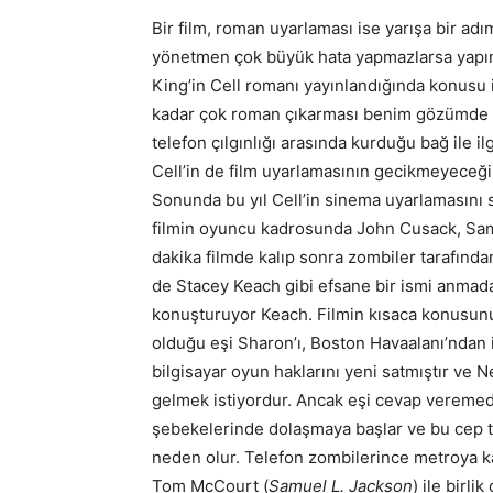
Bir film, roman uyarlaması ise yarışa bir a
yönetmen çok büyük hata yapmazlarsa yapım
King’in Cell romanı yayınlandığında konusu it
kadar çok roman çıkarması benim gözümde sık
telefon çılgınlığı arasında kurduğu bağ ile 
Cell’in de film uyarlamasının gecikmeyeceğini
Sonunda bu yıl Cell’in sinema uyarlamasını s
filmin oyuncu kadrosunda John Cusack, Sam
dakika filmde kalıp sonra zombiler tarafında
de Stacey Keach gibi efsane bir ismi anmad
konuşturuyor Keach. Filmin kısaca konusunu 
olduğu eşi Sharon’ı, Boston Havaalanı’ndan i
bilgisayar oyun haklarını yeni satmıştır ve
gelmek istiyordur. Ancak eşi cevap veremed
şebekelerinde dolaşmaya başlar ve bu cep t
neden olur. Telefon zombilerince metroya ka
Tom McCourt (
Samuel L. Jackson
) ile birli