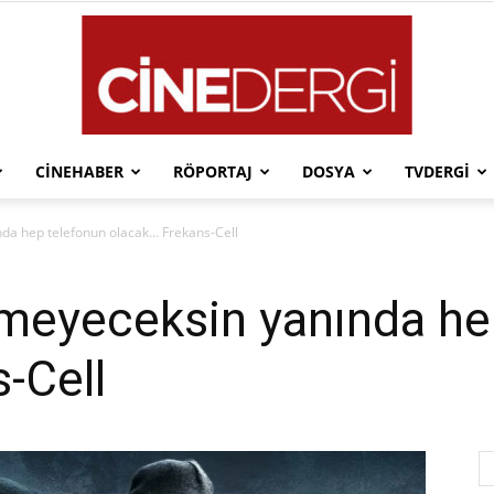
CINEHABER
RÖPORTAJ
DOSYA
TVDERGI
Cinedergi
nda hep telefonun olacak… Frekans-Cell
ümeyeceksin yanında he
-Cell