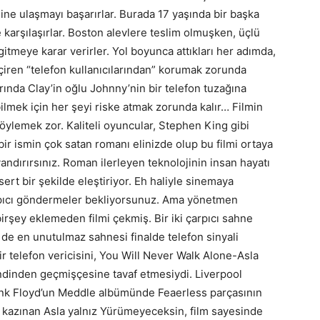
ine ulaşmayı başarırlar. Burada 17 yaşında bir başka
le karşılaşırlar. Boston alevlere teslim olmuşken, üçlü
itmeye karar verirler. Yol boyunca attıkları her adımda,
çiren “telefon kullanıcılarından” korumak zorunda
arında Clay’in oğlu Johnny’nin bir telefon tuzağına
lmek için her şeyi riske atmak zorunda kalır… Filmin
söylemek zor. Kaliteli oyuncular, Stephen King gibi
r ismin çok satan romanı elinizde olup bu filmi ortaya
ndırırsınız. Roman ilerleyen teknolojinin insan hayatı
sert bir şekilde eleştiriyor. Eh haliyle sinemaya
arpıcı göndermeler bekliyorsunuz. Ama yönetmen
irşey eklemeden filmi çekmiş. Bir iki çarpıcı sahne
i de en unutulmaz sahnesi finalde telefon sinyali
 telefon vericisini, You Will Never Walk Alone-Asla
ndinden geçmişçesine tavaf etmesiydi. Liverpool
, Pink Floyd’un Meddle albümünde Feaerless parçasının
a kazınan Asla yalnız Yürümeyeceksin, film sayesinde