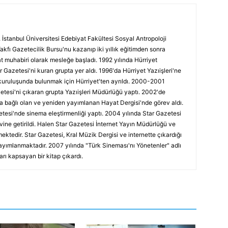
 İstanbul Üniversitesi Edebiyat Fakültesi Sosyal Antropoloji
Vakfı Gazetecilik Bursu'nu kazanıp iki yıllık eğitimden sonra
at muhabiri olarak mesleğe başladı. 1992 yılında Hürriyet
r Gazetesi'ni kuran grupta yer aldı. 1996'da Hürriyet Yazıişleri'ne
kuruluşunda bulunmak için Hürriyet'ten ayrıldı. 2000-2001
etesi'ni çıkaran grupta Yazıişleri Müdürlüğü yaptı. 2002'de
a bağlı olan ve yeniden yayımlanan Hayat Dergisi'nde görev aldı.
tesi'nde sinema eleştirmenliği yaptı. 2004 yılında Star Gazetesi
vine getirildi. Halen Star Gazetesi İnternet Yayın Müdürlüğü ve
ektedir. Star Gazetesi, Kral Müzik Dergisi ve internette çıkardığı
ayımlanmaktadır. 2007 yılında "Türk Sineması'nı Yönetenler" adlı
arı kapsayan bir kitap çıkardı.