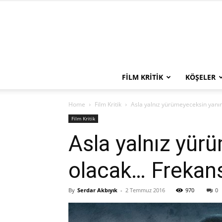
FILM KRITIK
KÖŞELER
Home
Film Kritik
Asla yalnız yürümeyeceksin yanı
Film Kritik
Asla yalnız yür
olacak… Frekans
By
Serdar Akbıyık
-
2 Temmuz 2016
970
0