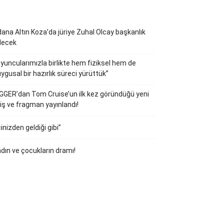
ana Altın Koza’da jüriye Zuhal Olcay başkanlık
decek
yuncularımızla birlikte hem fiziksel hem de
ygusal bir hazırlık süreci yürüttük”
GGER’dan Tom Cruise’un ilk kez göründüğü yeni
iş ve fragman yayınlandı!
çinizden geldiği gibi”
dın ve çocukların dramı!