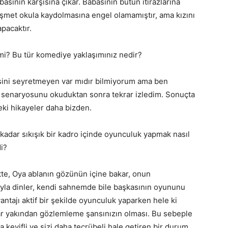
basının karşısına çıkar. Babasının bütün itirazlarına
şmet okula kaydolmasına engel olamamıştır, ama kızını
pacaktır.
z mi? Bu tür komediye yaklaşımınız nedir?
isini seyretmeyen var mıdır bilmiyorum ama ben
in senaryosunu okuduktan sonra tekrar izledim. Sonuçta
deki hikayeler daha bizden.
kadar sıkışık bir kadro içinde oyunculuk yapmak nasıl
i?
te, Oya ablanın gözünün içine bakar, onun
ğıyla dinler, kendi sahnemde bile başkasının oyununu
antajı aktif bir şekilde oyunculuk yaparken hele ki
dar yakından gözlemleme şansınızın olması. Bu sebeple
 keyifli ve sizi daha tecrübeli hale getiren bir durum