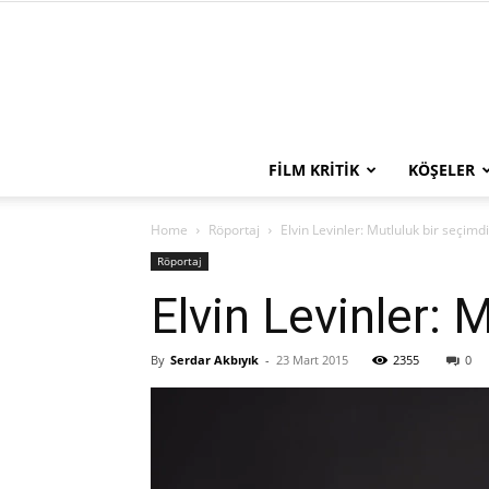
FILM KRITIK
KÖŞELER
Home
Röportaj
Elvin Levinler: Mutluluk bir seçimdi
Röportaj
Elvin Levinler: 
By
Serdar Akbıyık
-
23 Mart 2015
2355
0