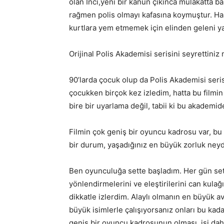
olan İnci,yeni bir kanun çıkınca mülakatta ba
rağmen polis olmayı kafasına koymuştur. Ha
kurtlara yem etmemek için elinden geleni ya
Orijinal Polis Akademisi serisini seyrettini
90’larda çocuk olup da Polis Akademisi ser
çocukken birçok kez izledim, hatta bu film
bire bir uyarlama değil, tabii ki bu akademi
Filmin çok geniş bir oyuncu kadrosu var, bu 
bir durum, yaşadığınız en büyük zorluk neyd
Ben oyunculuğa sette başladım. Her gün set
yönlendirmelerini ve eleştirilerini can kula
dikkatle izlerdim. Alaylı olmanın en büyük av
büyük isimlerle çalışıyorsanız onları bu ka
geniş bir oyuncu kadrosunun olması, işi daha