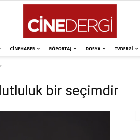
CINEHABER
RÖPORTAJ
DOSYA
TVDERGI
Cinedergi
r
Mutluluk bir seçimdir