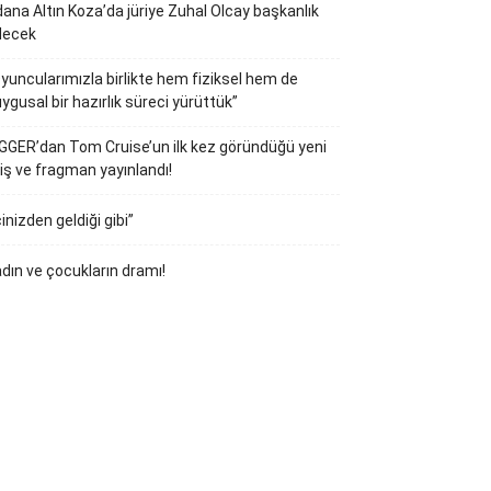
ana Altın Koza’da jüriye Zuhal Olcay başkanlık
decek
yuncularımızla birlikte hem fiziksel hem de
ygusal bir hazırlık süreci yürüttük”
GGER’dan Tom Cruise’un ilk kez göründüğü yeni
iş ve fragman yayınlandı!
çinizden geldiği gibi”
dın ve çocukların dramı!