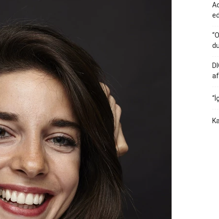
Ad
e
“O
du
DI
af
“İ
Ka