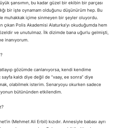
büyük şansımın, bu kadar güzel bir ekibin bir parçası
zdığı bir işte oynamam olduğunu düşünürüm hep. Bu
de muhakkak içime sinmeyen bir şeyler oluyordu.
n çıkan Polis Akademisi Alaturka’yı okuduğumda hem
zeldir ve unutulmaz. İlk dizimde bana uğurlu gelmişti,
ne inanıyorum.
y?
 atlayıp gözümde canlanıyorsa, kendi kendime
ayfa kaldı diye değil de “vaay, ee sonra” diye
mak, olabilmek isterim. Senaryoyu okurken sadece
ryonun bütününden etkilendim.
z?
t’in (Mehmet Ali Erbil) kızıdır. Annesiyle babası ayrı