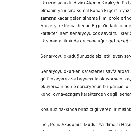
İlk uzun soluklu dizim Alemin Kıralı’ydı. En 
olmanın yanı sıra Kemal Kenan Ergen’in ya
zamana kadar gelen sinema filmi projelerin
Ancak yine Kemal Kenan Ergen’in kaleminde
karakteri hem senaryoyu çok sevdim. İlkler ö
ilk sinema filminde de bana uğur getireceği
Senaryoyu okuduğunuzda sizi etkileyen şe
Senaryoyu okurken karakterler sayfalardan
gülümseyerek ve heyecanla okuyorsam, kaç s
okuyorsam ben o senaryonun bir parçası ol
kendi oynayacağım karakterden değil, sena
Rolünüz hakkında biraz bilgi verebilir misini
İnci, Polis Akademisi Müdür Yardımcısı Haşme