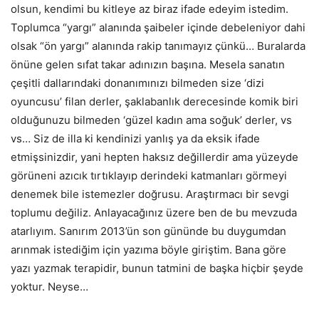
olsun, kendimi bu kitleye az biraz ifade edeyim istedim.
Toplumca “yargı” alanında şaibeler içinde debeleniyor dahi
olsak “ön yargı” alanında rakip tanımayız çünkü… Buralarda
önüne gelen sıfat takar adınızın başına. Mesela sanatın
çeşitli dallarındaki donanımınızı bilmeden size ‘dizi
oyuncusu’ filan derler, şaklabanlık derecesinde komik biri
olduğunuzu bilmeden ‘güzel kadın ama soğuk’ derler, vs
vs… Siz de illa ki kendinizi yanlış ya da eksik ifade
etmişsinizdir, yani hepten haksız değillerdir ama yüzeyde
görüneni azıcık tırtıklayıp derindeki katmanları görmeyi
denemek bile istemezler doğrusu. Araştırmacı bir sevgi
toplumu değiliz. Anlayacağınız üzere ben de bu mevzuda
atarlıyım. Sanırım 2013’ün son gününde bu duygumdan
arınmak istediğim için yazıma böyle giriştim. Bana göre
yazı yazmak terapidir, bunun tatmini de başka hiçbir şeyde
yoktur. Neyse…