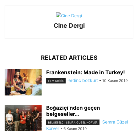
Cine Dergi
RELATED ARTICLES
Frankenstein: Made in Turkey!
erdinc bozkurt
-
10 Kasım 2019
FILM KRITIK
Boğaziçi’nden geçen
belgeseller…
Semra Güzel
BELGESELCI: SEMRA GÜZEL KORVER
Korver
-
6 Kasım 2019