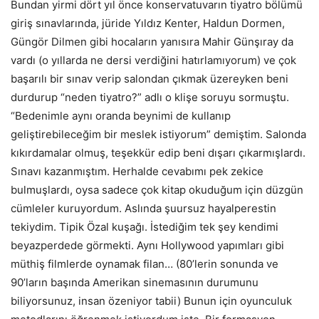
Bundan yirmi dört yıl önce konservatuvarın tiyatro bölümü
giriş sınavlarında, jüride Yıldız Kenter, Haldun Dormen,
Güngör Dilmen gibi hocaların yanısıra Mahir Günşıray da
vardı (o yıllarda ne dersi verdiğini hatırlamıyorum) ve çok
başarılı bir sınav verip salondan çıkmak üzereyken beni
durdurup “neden tiyatro?” adlı o klişe soruyu sormuştu.
“Bedenimle aynı oranda beynimi de kullanıp
geliştirebileceğim bir meslek istiyorum” demiştim. Salonda
kıkırdamalar olmuş, teşekkür edip beni dışarı çıkarmışlardı.
Sınavı kazanmıştım. Herhalde cevabımı pek zekice
bulmuşlardı, oysa sadece çok kitap okuduğum için düzgün
cümleler kuruyordum. Aslında şuursuz hayalperestin
tekiydim. Tipik Özal kuşağı. İstediğim tek şey kendimi
beyazperdede görmekti. Aynı Hollywood yapımları gibi
müthiş filmlerde oynamak filan… (80’lerin sonunda ve
90’ların başında Amerikan sinemasının durumunu
biliyorsunuz, insan özeniyor tabii) Bunun için oyunculuk