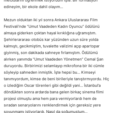
metodlarını öğrenmek istiyordum işte. Bir formasyon
edineyim, bir ekole dahil olayım…
Mezun olduktan iki yıl sonra Ankara Uluslararası Film
Festivali’nde “Umut Vaadeden Kadın Oyuncu” ödülünü
almaya giderken çoktan hayal kırıklığına uğramıştım.
Şehirlerararası otobüs kar yüzünden uzun süre yolda
kalmıştı, gecikmiştim, tuvalette valizimi açıp apartopar
giyinmiş, son dakikada sahneye fırlamıştım. Ödülümü
alırken yanımda “Umut Vaadeden Yönetmen” Cemal Şan
duruyordu. Birbirimizi selamlayıp mikrofona bir iki cümle
söyleyip sahneden inmiştik. İşte hepsi bu… Kimseyi
tanımıyordum, kimse de beni birileriyle tanıştırmıyordu. Hiç
o izlediğim Oscar törenleri gibi değildi yani… İstanbul’a
döndükten sonra ardarda bana gelen birkaç sinema filmi
projesi olmuştu ama hem para vermiyorlardı hem de
sıradan senaryolarını renklendirmek için gereksiz yere
soyunmamı istiyorlardı. Nasıl da soğumuştum…