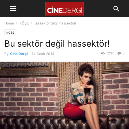
Home
KÖŞE
Bu sektör değil hassektör!
KÖŞE
Bu sektör değil hassektör!
1230
0
By
Cine Dergi
-
14 Ocak 2014