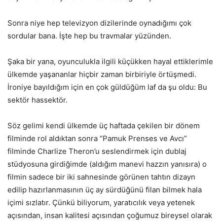
Sonra niye hep televizyon dizilerinde oynadığımı çok
sordular bana. İşte hep bu travmalar yüzünden.
Şaka bir yana, oyunculukla ilgili küçükken hayal ettiklerimle
ülkemde yaşananlar hiçbir zaman birbiriyle örtüşmedi.
İroniye bayıldığım için en çok güldüğüm laf da şu oldu: Bu
sektör hassektör.
Söz gelimi kendi ülkemde üç haftada çekilen bir dönem
filminde rol aldıktan sonra “Pamuk Prenses ve Avcı”
filminde Charlize Theron’u seslendirmek için dublaj
stüdyosuna girdiğimde (aldığım manevi hazzın yanısıra) o
filmin sadece bir iki sahnesinde görünen tahtın dizayn
edilip hazırlanmasının üç ay sürdüğünü filan bilmek hala
içimi sızlatır. Çünkü biliyorum, yaratıcılık veya yetenek
açısından, insan kalitesi açısından çoğumuz bireysel olarak