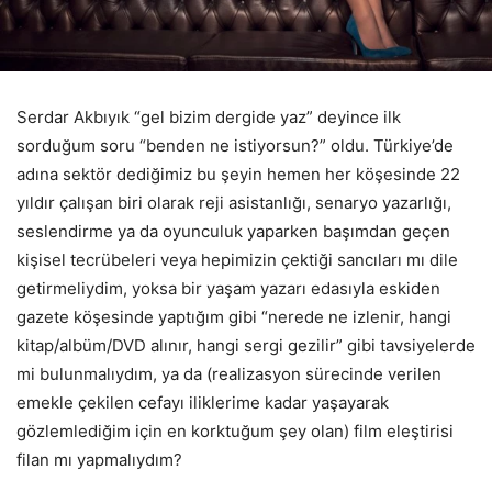
Serdar Akbıyık “gel bizim dergide yaz” deyince ilk
sorduğum soru “benden ne istiyorsun?” oldu. Türkiye’de
adına sektör dediğimiz bu şeyin hemen her köşesinde 22
yıldır çalışan biri olarak reji asistanlığı, senaryo yazarlığı,
seslendirme ya da oyunculuk yaparken başımdan geçen
kişisel tecrübeleri veya hepimizin çektiği sancıları mı dile
getirmeliydim, yoksa bir yaşam yazarı edasıyla eskiden
gazete köşesinde yaptığım gibi “nerede ne izlenir, hangi
kitap/albüm/DVD alınır, hangi sergi gezilir” gibi tavsiyelerde
mi bulunmalıydım, ya da (realizasyon sürecinde verilen
emekle çekilen cefayı iliklerime kadar yaşayarak
gözlemlediğim için en korktuğum şey olan) film eleştirisi
filan mı yapmalıydım?