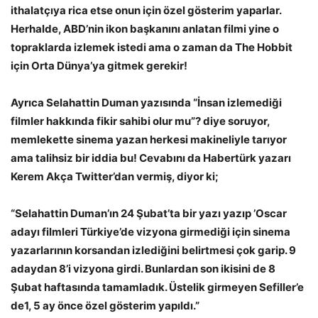
ithalatçıya rica etse onun için özel gösterim yaparlar.
Herhalde, ABD’nin ikon başkanını anlatan filmi yine o
topraklarda izlemek istedi ama o zaman da The Hobbit
için Orta Dünya’ya gitmek gerekir!
Ayrıca Selahattin Duman yazısında “İnsan izlemediği
filmler hakkında fikir sahibi olur mu”? diye soruyor,
memlekette sinema yazan herkesi makineliyle tarıyor
ama talihsiz bir iddia bu! Cevabını da Habertürk yazarı
Kerem Akça Twitter’dan vermiş, diyor ki;
“Selahattin Duman’ın 24 Şubat’ta bir yazı yazıp ’Oscar
adayı filmleri Türkiye’de vizyona girmediği için sinema
yazarlarının korsandan izlediğini belirtmesi çok garip. 9
adaydan 8’i vizyona girdi. Bunlardan son ikisini de 8
Şubat haftasında tamamladık. Üstelik girmeyen Sefiller’e
de1, 5 ay önce özel gösterim yapıldı.”