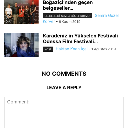
Boğaziçi’nden geçen
belgeseller…
Semra Güzel
BELGESELCI: SEMRA GÜZEL KORVER
Korver
-
6 Kasım 2019
Karadeniz’in Yükselen Festivali
Odessa Film Festivali…
Haktan Kaan İçel
-
1 Ağustos 2019
KÖŞE
NO COMMENTS
LEAVE A REPLY