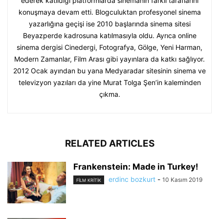
ederek katıldığı platformlarda sinemanın farklı taraflarını
konuşmaya devam etti. Blogculuktan profesyonel sinema
yazarlığına geçişi ise 2010 başlarında sinema sitesi
Beyazperde kadrosuna katılmasıyla oldu. Ayrıca online
sinema dergisi Cinedergi, Fotografya, Gölge, Yeni Harman,
Modern Zamanlar, Film Arası gibi yayınlara da katkı sağlıyor.
2012 Ocak ayından bu yana Medyaradar sitesinin sinema ve
televizyon yazıları da yine Murat Tolga Şen’in kaleminden
çıkma.
RELATED ARTICLES
Frankenstein: Made in Turkey!
erdinc bozkurt
-
10 Kasım 2019
FILM KRITIK