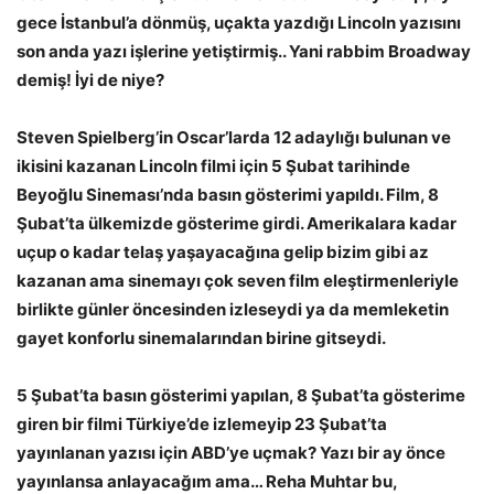
gece İstanbul’a dönmüş, uçakta yazdığı Lincoln yazısını
son anda yazı işlerine yetiştirmiş.. Yani rabbim Broadway
demiş! İyi de niye?
Steven Spielberg’in Oscar’larda 12 adaylığı bulunan ve
ikisini kazanan Lincoln filmi için 5 Şubat tarihinde
Beyoğlu Sineması’nda basın gösterimi yapıldı. Film, 8
Şubat’ta ülkemizde gösterime girdi. Amerikalara kadar
uçup o kadar telaş yaşayacağına gelip bizim gibi az
kazanan ama sinemayı çok seven film eleştirmenleriyle
birlikte günler öncesinden izleseydi ya da memleketin
gayet konforlu sinemalarından birine gitseydi.
5 Şubat’ta basın gösterimi yapılan, 8 Şubat’ta gösterime
giren bir filmi Türkiye’de izlemeyip 23 Şubat’ta
yayınlanan yazısı için ABD’ye uçmak? Yazı bir ay önce
yayınlansa anlayacağım ama… Reha Muhtar bu,