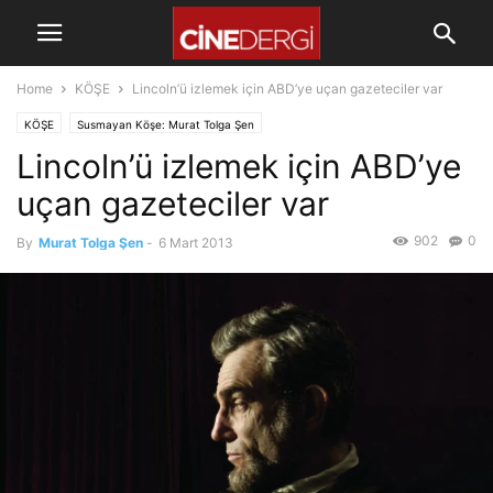
Home
KÖŞE
Lincoln’ü izlemek için ABD’ye uçan gazeteciler var
KÖŞE
Susmayan Köşe: Murat Tolga Şen
Lincoln’ü izlemek için ABD’ye
uçan gazeteciler var
902
0
By
Murat Tolga Şen
-
6 Mart 2013