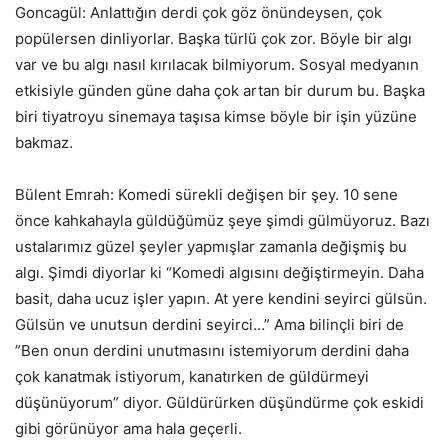
Goncagül: Anlattığın derdi çok göz önündeysen, çok
popülersen dinliyorlar. Başka türlü çok zor. Böyle bir algı
var ve bu algı nasıl kırılacak bilmiyorum. Sosyal medyanın
etkisiyle günden güne daha çok artan bir durum bu. Başka
biri tiyatroyu sinemaya taşısa kimse böyle bir işin yüzüne
bakmaz.
Bülent Emrah: Komedi sürekli değişen bir şey. 10 sene
önce kahkahayla güldüğümüz şeye şimdi gülmüyoruz. Bazı
ustalarımız güzel şeyler yapmışlar zamanla değişmiş bu
algı. Şimdi diyorlar ki “Komedi algısını değiştirmeyin. Daha
basit, daha ucuz işler yapın. At yere kendini seyirci gülsün.
Gülsün ve unutsun derdini seyirci…” Ama bilinçli biri de
”Ben onun derdini unutmasını istemiyorum derdini daha
çok kanatmak istiyorum, kanatırken de güldürmeyi
düşünüyorum” diyor. Güldürürken düşündürme çok eskidi
gibi görünüyor ama hala geçerli.