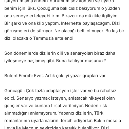
istiyorum ama annelik durumum söz konusu ve tiyatro
benim için lüks. Çocuğuma bakıcısız bakıyorum o yüzden
onu seneye erteleyebilirim. Birazcık da müzikle ilgiliyim.
Bir şarkı ve ona klip yaptım. İnternette paylaşacağım. Dizi
görüşmeleri de sürüyor. Ne olacağı belli olmuyor. Bu kış bir
dizi olacaktı o Temmuz’a ertelendi.
Son dönemlerde dizilerin dili ve senaryoları biraz daha
iyileşmeye başlamış gibi. Buna katılıyor musunuz?
Bülent Emrah: Evet. Artık çok iyi yazar grupları var.
Goncagül: Çok fazla adaptasyon işler var ve bu rahatsız
edici. Senaryo yazmak isteyen, anlatacak hikayesi olan
gençler var ve bunlara fırsat verilmiyor. Neden risk
alınmadığını anlamıyorum. Yabancı dizilerin, Türk
romanlarının uyarlamalarını tercih ediyorlar. Bakın mesela
Leyla ile Mecnun seyirciden karşılık bulabiliyor. Dizi