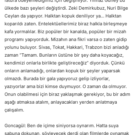
fatura ödeyemediğimiz için değişmiyor. Yılmaz Güney bu
ülkede bazı şeyleri değiştirdi. Zeki Demirkubuz, Nuri Bilge
Ceylan da yapıyor. Halktan kopuk deniliyor ya… Halktan
koparıldı zaten. Entelektüellerimiz biraz halkla birleşmeye
kafa yormalılar. Biz popüler bir kanalda, popüler bir mizah
programı yapıyorduk. Mizahın ana fikri varsa o zaten gidip
yolunu buluyor. Sivas, Tokat, Hakkari, Trabzon bizi anladığı
zaman “Tamam. Bunların üstüne bir şey daha koyacağız,
kendimizi onlarla birlikte geliştireceğiz” diyorduk. Çünkü
onların anlamadığı, onlardan kopuk bir şeyler yaparsak
olmazdı. Burada bir gala yapıyoruz gelip izliyorlar,
yazıyorlar ama bizi kimse duymuyor. O zaman da olmuyor.
Onun olabilmesi için biraz yaklaşmak gerekiyor, bu bir adım
aşağı atmaksa atalım, anlayacakları yerden anlatmaya
çalışalım.
Goncagül: Ben de içime siniyorsa oynarım. Hatta suya
sabuna dokunan, söyleyecek derdi olan filmlerde oynamak