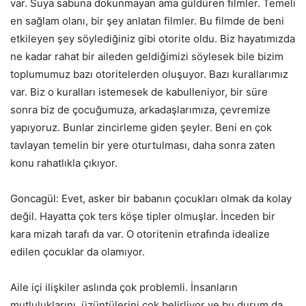
var. Suya sabuna dokunmayan ama güldüren filmler. Temeli
en sağlam olanı, bir şey anlatan filmler. Bu filmde de beni
etkileyen şey söylediğiniz gibi otorite oldu. Biz hayatımızda
ne kadar rahat bir aileden geldiğimizi söylesek bile bizim
toplumumuz bazı otoritelerden oluşuyor. Bazı kurallarımız
var. Biz o kuralları istemesek de kabulleniyor, bir süre
sonra biz de çocuğumuza, arkadaşlarımıza, çevremize
yapıyoruz. Bunlar zincirleme giden şeyler. Beni en çok
tavlayan temelin bir yere oturtulması, daha sonra zaten
konu rahatlıkla çıkıyor.
Goncagül: Evet, asker bir babanın çocukları olmak da kolay
değil. Hayatta çok ters köşe tipler olmuşlar. İnceden bir
kara mizah tarafı da var. O otoritenin etrafında idealize
edilen çocuklar da olamıyor.
Aile içi ilişkiler aslında çok problemli. İnsanların
mutluluklarını, üzüntülerini çok belirliyor ve bu durum da