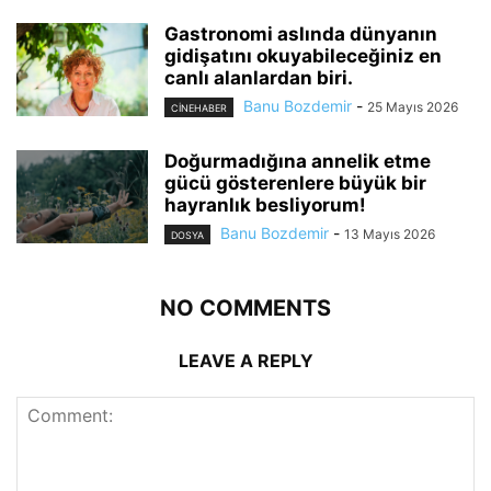
Gastronomi aslında dünyanın
gidişatını okuyabileceğiniz en
canlı alanlardan biri.
Banu Bozdemir
-
25 Mayıs 2026
CINEHABER
Doğurmadığına annelik etme
gücü gösterenlere büyük bir
hayranlık besliyorum!
Banu Bozdemir
-
13 Mayıs 2026
DOSYA
NO COMMENTS
LEAVE A REPLY