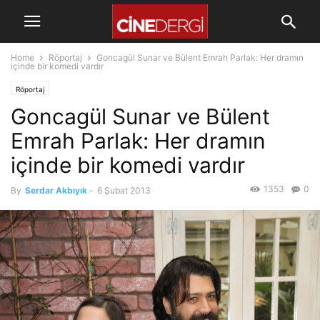
Home
Röportaj
Goncagül Sunar ve Bülent Emrah Parlak: Her dramın
içinde bir komedi vardır
Röportaj
Goncagül Sunar ve Bülent
Emrah Parlak: Her dramın
içinde bir komedi vardır
1353
0
By
Serdar Akbıyık
-
6 Şubat 2013