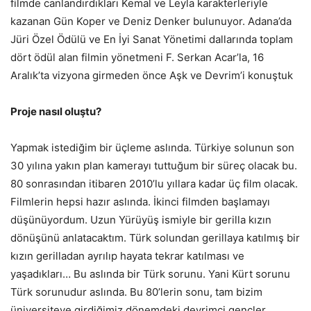
filmde canlandırdıkları Kemal ve Leyla karakterleriyle
kazanan Gün Koper ve Deniz Denker bulunuyor. Adana’da
Jüri Özel Ödülü ve En İyi Sanat Yönetimi dallarında toplam
dört ödül alan filmin yönetmeni F. Serkan Acar’la, 16
Aralık’ta vizyona girmeden önce Aşk ve Devrim’i konuştuk
Proje nasıl oluştu?
Yapmak istediğim bir üçleme aslında. Türkiye solunun son
30 yılına yakın plan kamerayı tuttuğum bir süreç olacak bu.
80 sonrasından itibaren 2010’lu yıllara kadar üç film olacak.
Filmlerin hepsi hazır aslında. İkinci filmden başlamayı
düşünüyordum. Uzun Yürüyüş ismiyle bir gerilla kızın
dönüşünü anlatacaktım. Türk solundan gerillaya katılmış bir
kızın gerilladan ayrılıp hayata tekrar katılması ve
yaşadıkları… Bu aslında bir Türk sorunu. Yani Kürt sorunu
Türk sorunudur aslında. Bu 80’lerin sonu, tam bizim
üniversiteye girdiğimiz dönemdeki devrimci gençler