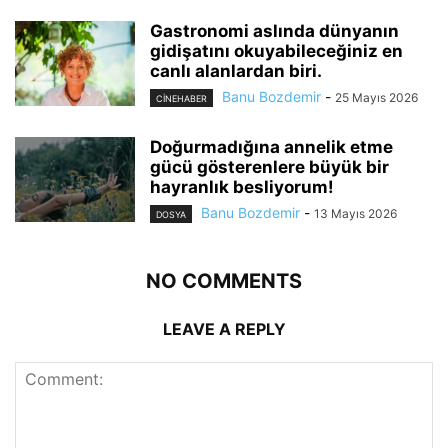
Gastronomi aslında dünyanın
gidişatını okuyabileceğiniz en
canlı alanlardan biri.
Banu Bozdemir
-
25 Mayıs 2026
CINEHABER
Doğurmadığına annelik etme
gücü gösterenlere büyük bir
hayranlık besliyorum!
Banu Bozdemir
-
13 Mayıs 2026
DOSYA
NO COMMENTS
LEAVE A REPLY