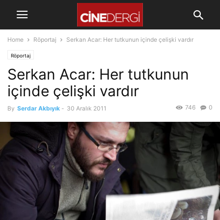
Home
Röportaj
Serkan Acar: Her tutkunun içinde çelişki vardır
Röportaj
Serkan Acar: Her tutkunun
içinde çelişki vardır
746
0
By
Serdar Akbıyık
-
30 Aralık 2011