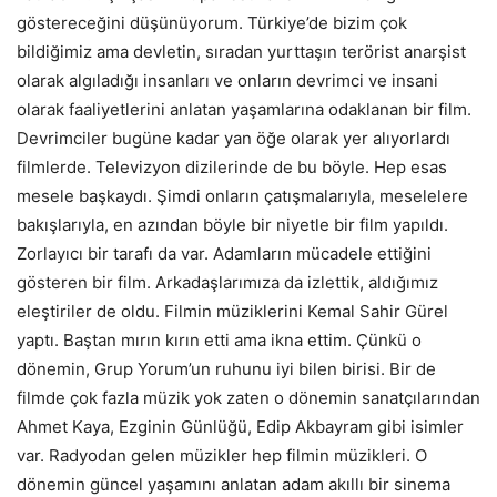
göstereceğini düşünüyorum. Türkiye’de bizim çok
bildiğimiz ama devletin, sıradan yurttaşın terörist anarşist
olarak algıladığı insanları ve onların devrimci ve insani
olarak faaliyetlerini anlatan yaşamlarına odaklanan bir film.
Devrimciler bugüne kadar yan öğe olarak yer alıyorlardı
filmlerde. Televizyon dizilerinde de bu böyle. Hep esas
mesele başkaydı. Şimdi onların çatışmalarıyla, meselelere
bakışlarıyla, en azından böyle bir niyetle bir film yapıldı.
Zorlayıcı bir tarafı da var. Adamların mücadele ettiğini
gösteren bir film. Arkadaşlarımıza da izlettik, aldığımız
eleştiriler de oldu. Filmin müziklerini Kemal Sahir Gürel
yaptı. Baştan mırın kırın etti ama ikna ettim. Çünkü o
dönemin, Grup Yorum’un ruhunu iyi bilen birisi. Bir de
filmde çok fazla müzik yok zaten o dönemin sanatçılarından
Ahmet Kaya, Ezginin Günlüğü, Edip Akbayram gibi isimler
var. Radyodan gelen müzikler hep filmin müzikleri. O
dönemin güncel yaşamını anlatan adam akıllı bir sinema