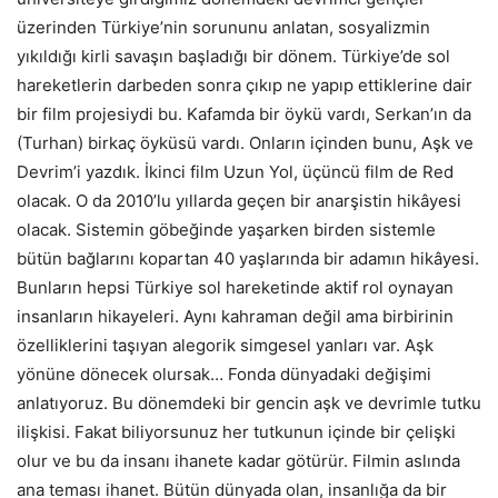
üzerinden Türkiye’nin sorununu anlatan, sosyalizmin
yıkıldığı kirli savaşın başladığı bir dönem. Türkiye’de sol
hareketlerin darbeden sonra çıkıp ne yapıp ettiklerine dair
bir film projesiydi bu. Kafamda bir öykü vardı, Serkan’ın da
(Turhan) birkaç öyküsü vardı. Onların içinden bunu, Aşk ve
Devrim’i yazdık. İkinci film Uzun Yol, üçüncü film de Red
olacak. O da 2010’lu yıllarda geçen bir anarşistin hikâyesi
olacak. Sistemin göbeğinde yaşarken birden sistemle
bütün bağlarını kopartan 40 yaşlarında bir adamın hikâyesi.
Bunların hepsi Türkiye sol hareketinde aktif rol oynayan
insanların hikayeleri. Aynı kahraman değil ama birbirinin
özelliklerini taşıyan alegorik simgesel yanları var. Aşk
yönüne dönecek olursak… Fonda dünyadaki değişimi
anlatıyoruz. Bu dönemdeki bir gencin aşk ve devrimle tutku
ilişkisi. Fakat biliyorsunuz her tutkunun içinde bir çelişki
olur ve bu da insanı ihanete kadar götürür. Filmin aslında
ana teması ihanet. Bütün dünyada olan, insanlığa da bir