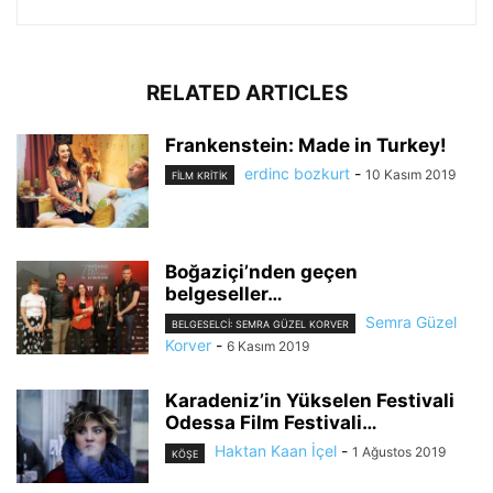
RELATED ARTICLES
Frankenstein: Made in Turkey!
erdinc bozkurt
-
10 Kasım 2019
FILM KRITIK
Boğaziçi’nden geçen
belgeseller…
Semra Güzel
BELGESELCI: SEMRA GÜZEL KORVER
Korver
-
6 Kasım 2019
Karadeniz’in Yükselen Festivali
Odessa Film Festivali…
Haktan Kaan İçel
-
1 Ağustos 2019
KÖŞE