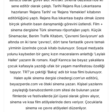
sene editör olarak çalıştı. Tarihi Rejans Rus Lokantasına
hazırlanan ‘Rejans Tarihi’ ve ‘Rejans Yemekleri’ kitabının
editörlüğünü yaptı. Rejans Rus lokantası başta olmak üzere
birçok şirketin basın danışmanlığı görevini üstlendi. Film +
sinema dergisine Türk sineması röportajları yaptı. Küçük
Sinemacılar, Benim Trafik Kitabım, 'Çevremi Seviyorum' adı
altında on iki tane ‘çevreci’, dört tane fantastik çevre temalı
yirminin üzerinde çocuk kitabı bulunuyor. Sosyal medyada
yolunu kaybeden bir genç kızın maceralarını anlattığı ‘Leylalı
Haller’ yazarın ilk romanı. Kaşif Karınca ise beyaz yakalılara
çocuk kafasıyla yazdığı ufak bir yaşam manifestosu özelliği
taşıyor. TRT’ye çektiği ‘Bakış’ adlı bir kısa filmi bulunuyor.
Halen aylık sinema dergisi cinedergi.com'un editörü,
beyazperde.com ve öteki sinema yazarı. Kişisel yazılarını
paylaştığı banubozdemir.com sitesi de bulunan yazar
filmlerde ve festivallerde jüri üyesi olarak görev alıyor,
sinema ve kısa film atölyelerinde ders veriyor. Çocuklarla
sinema ve çevre atölyeleri düzenliyor.